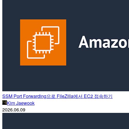
SSM Port Forwarding으로 FileZilla에서 EC2 접속하기
Kim Jaewook
2026.06.09