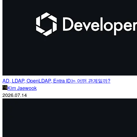
AD, LDAP, OpenLDAP, Entra ID는 어떤 관계일까?
Kim Jaewook
2026.07.14