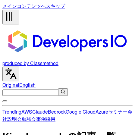
メインコンテンツへスキップ
produced by Classmethod
Original
English
Trending
AWS
Claude
Bedrock
Google Cloud
Azure
セミナー
会
社説明会
勉強会
事例
採用