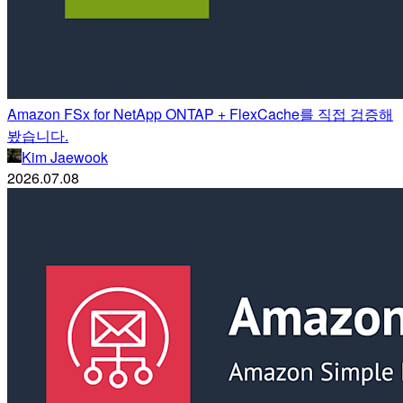
Amazon FSx for NetApp ONTAP + FlexCache를 직접 검증해
봤습니다.
Kim Jaewook
2026.07.08