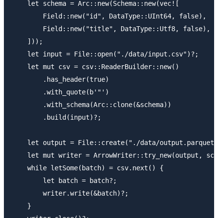
    let schema = Arc::new(Schema::new(vec![

        Field::new("id", DataType::UInt64, false),

        Field::new("title", DataType::Utf8, false),

    ]));

    let input = File::open("./data/input.csv")?;

    let mut csv = csv::ReaderBuilder::new()

        .has_header(true)

        .with_quote(b'"')

        .with_schema(Arc::clone(&schema))

        .build(input)?;

    let output = File::create("./data/output.parquet"
    let mut writer = ArrowWriter::try_new(output, sch
    while letSome(batch) = csv.next() {

        let batch = batch?;

        writer.write(&batch)?;

    }
