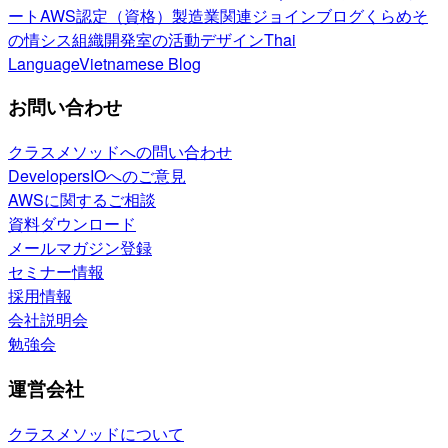
ート
AWS認定（資格）
製造業関連
ジョインブログ
くらめそ
の情シス
組織開発室の活動
デザイン
Thai
Language
Vietnamese Blog
お問い合わせ
クラスメソッドへの問い合わせ
DevelopersIOへのご意見
AWSに関するご相談
資料ダウンロード
メールマガジン登録
セミナー情報
採用情報
会社説明会
勉強会
運営会社
クラスメソッドについて