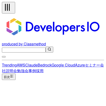
produced by Classmethod
Trending
AWS
Claude
Bedrock
Google Cloud
Azure
セミナー
会
社説明会
勉強会
事例
採用
目次