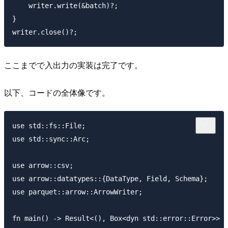
    writer.write(&batch)?;

}

ここまでで入出力の実装は完了です。
以下、コードの全体像です。
use std::fs::File;

use std::sync::Arc;

use arrow::csv;

use arrow::datatypes::{DataType, Field, Schema};

use parquet::arrow::ArrowWriter;

fn main() -> Result<(), Box<dyn std::error::Error>> {
