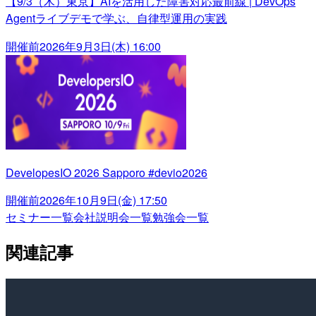
【9/3（木）東京】AIを活用した障害対応最前線 | DevOps
Agentライブデモで学ぶ、自律型運用の実践
開催前
2026年9月3日(木) 16:00
DevelopesIO 2026 Sapporo #devio2026
開催前
2026年10月9日(金) 17:50
セミナー一覧
会社説明会一覧
勉強会一覧
関連記事