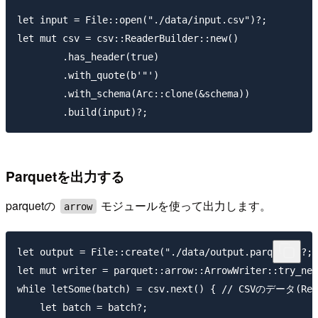
let input = File::open("./data/input.csv")?;

let mut csv = csv::ReaderBuilder::new()

        .has_header(true)

        .with_quote(b'"')

        .with_schema(Arc::clone(&schema))

Parquetを出力する
parquetの
モジュールを使って出力します。
arrow
let output = File::create("./data/output.parquet")?;

let mut writer = parquet::arrow::ArrowWriter::try_new
while letSome(batch) = csv.next() { // CSVのデータ(R
    let batch = batch?;
