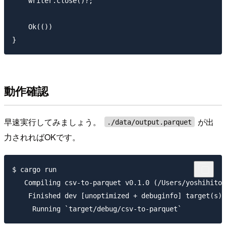
    writer.close()?;

    Ok(())

動作確認
早速実行してみましょう。
が出
./data/output.parquet
力されればOKです。
$ cargo run

   Compiling csv-to-parquet v0.1.0 (/Users/yoshihitoh
    Finished dev [unoptimized + debuginfo] target(s) 