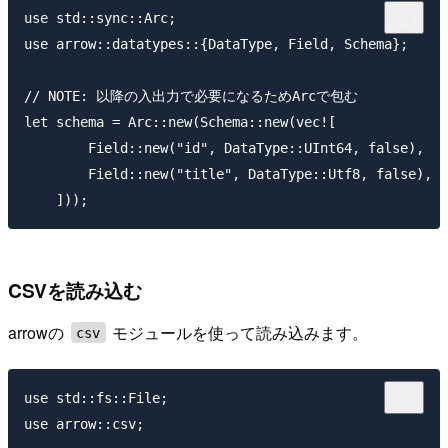
use std::sync::Arc;

use arrow::datatypes::{DataType, Field, Schema};

// NOTE: 以降の入出力で必要になるためArcで包む

let schema = Arc::new(Schema::new(vec![

        Field::new("id", DataType::UInt64, false),

        Field::new("title", DataType::Utf8, false),

CSVを読み込む
arrowの
モジュールを使って読み込みます。
csv
use std::fs::File;

use arrow::csv;
