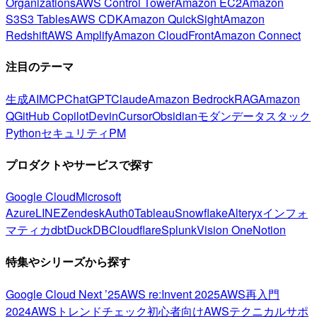
Organizations
AWS Control Tower
Amazon EC2
Amazon
S3
S3 Tables
AWS CDK
Amazon QuickSight
Amazon
Redshift
AWS Amplify
Amazon CloudFront
Amazon Connect
注目のテーマ
生成AI
MCP
ChatGPT
Claude
Amazon Bedrock
RAG
Amazon
Q
GitHub Copilot
Devin
Cursor
Obsidian
モダンデータスタック
Python
セキュリティ
PM
プロダクトやサービスで探す
Google Cloud
Microsoft
Azure
LINE
Zendesk
Auth0
Tableau
Snowflake
Alteryx
インフォ
マティカ
dbt
DuckDB
Cloudflare
Splunk
Vision One
Notion
特集やシリーズから探す
Google Cloud Next ’25
AWS re:Invent 2025
AWS再入門
2024
AWSトレンドチェック
初心者向け
AWSテクニカルサポ