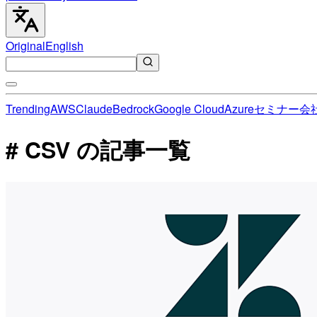
Original
English
Trending
AWS
Claude
Bedrock
Google Cloud
Azure
セミナー
会
# CSV の記事一覧