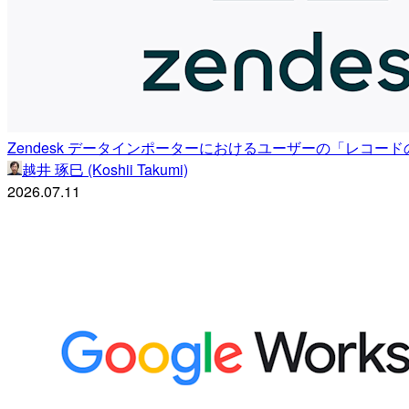
Zendesk データインポーターにおけるユーザーの「レコ
越井 琢巳 (Koshii Takumi)
2026.07.11