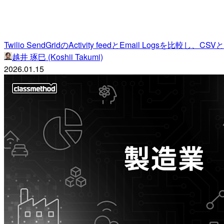
Twilio SendGridのActivity feedとEmail Logsを比較し、
越井 琢巳 (Koshii Takumi)
2026.01.15