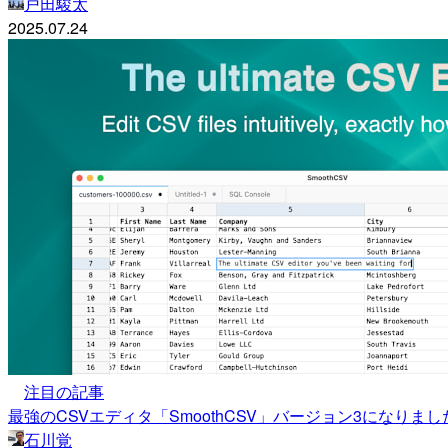
戸田駿太
2025.07.24
注目の記事
最強のCSVエディタ「SmoothCSV」バージョン3になりまし
石川覚