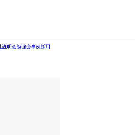
社説明会
勉強会
事例
採用