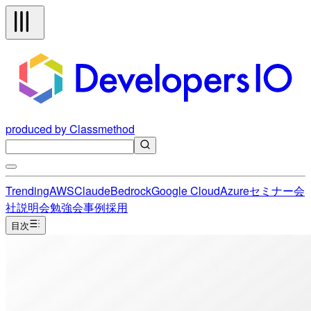
produced by Classmethod
Trending
AWS
Claude
Bedrock
Google Cloud
Azure
セミナー
会
社説明会
勉強会
事例
採用
目次