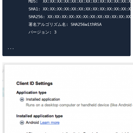
	 MD5:  XX:XX:XX:XX:XX:XX:XX:XX:XX:XX:XX:XX:XX:XX:XX:XX

	 SHA1: XX:XX:XX:XX:XX:XX:XX:XX:XX:XX:XX:XX:XX:XX:XX:XX:XX:XX:XX:XX

	 SHA256: XX:XX:XX:XX:XX:XX:XX:XX:XX:XX:XX:XX:XX:XX:XX:XX:XX:XX:XX:XX:XX:XX:XX:XX:XX:XX:XX:XX:XX:XX:XX:XX

	 署名アルゴリズム名: SHA256withRSA

	 バージョン: 3
