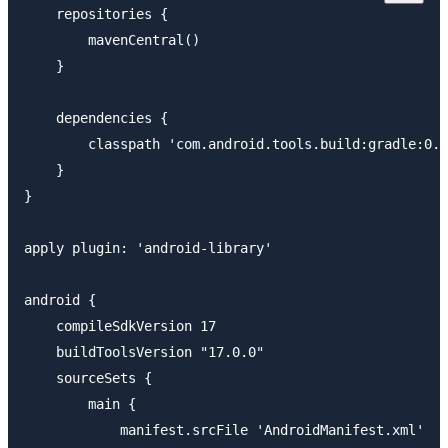
    repositories {

        mavenCentral()

    }

    dependencies {

        classpath 'com.android.tools.build:gradle:0.4
    }

}

apply plugin: 'android-library'

android {

    compileSdkVersion 17

    buildToolsVersion "17.0.0"

    sourceSets {

        main {

            manifest.srcFile 'AndroidManifest.xml'
