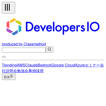
produced by Classmethod
Trending
AWS
Claude
Bedrock
Google Cloud
Azure
セミナー
会
社説明会
勉強会
事例
採用
目次