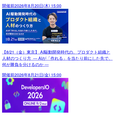
開催前
2026年8月20日(木) 15:00
【8/21（金）東京】 AI駆動開発時代の、プロダクト組織と
人材のつくり方 ― AIが「作れる」を当たり前にした先で、
何が勝負を分けるのか ―
開催前
2026年8月21日(金) 15:00