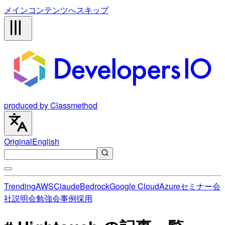
メインコンテンツへスキップ
produced by Classmethod
Original
English
Trending
AWS
Claude
Bedrock
Google Cloud
Azure
セミナー
会
社説明会
勉強会
事例
採用