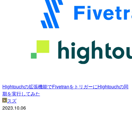
Hightouchの拡張機能でFivetranをトリガーにHightouchの同
期を実行してみた
スズ
2023.10.06