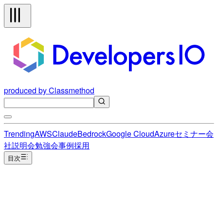
produced by Classmethod
Trending
AWS
Claude
Bedrock
Google Cloud
Azure
セミナー
会
社説明会
勉強会
事例
採用
目次