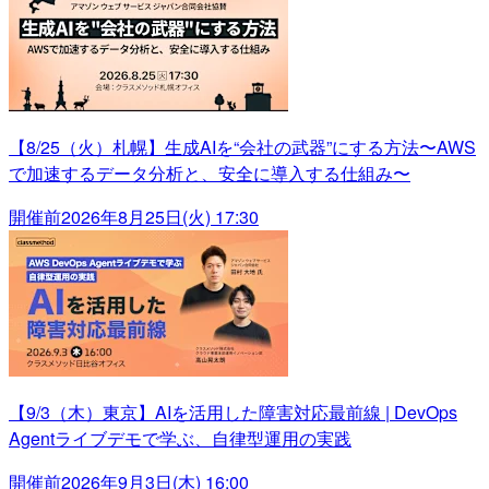
【8/25（火）札幌】生成AIを“会社の武器”にする方法〜AWS
で加速するデータ分析と、安全に導入する仕組み〜
開催前
2026年8月25日(火) 17:30
【9/3（木）東京】AIを活用した障害対応最前線 | DevOps
Agentライブデモで学ぶ、自律型運用の実践
開催前
2026年9月3日(木) 16:00