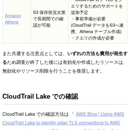
エリするためのサポートを
S3 保存状況次第
追加予定
Amazon
で長期間での確
・事前準備が必要
Athena
認が可能
(CloudTrail データをS3へ連
携、Athena テーブル作成)
・クエリの作成が必要
また共通する注意点としては、
いずれの方法も費用が発生す
る
ため調査が終了した後には有効化や作成したリソースは、
無効化やリソース削除を行うことを推奨します。
CloudTrail Lake での確認
CloudTrail Lake での確認方法は 「
AWS Blog | Using AWS
CloudTrail Lake to identify older TLS connections to AWS