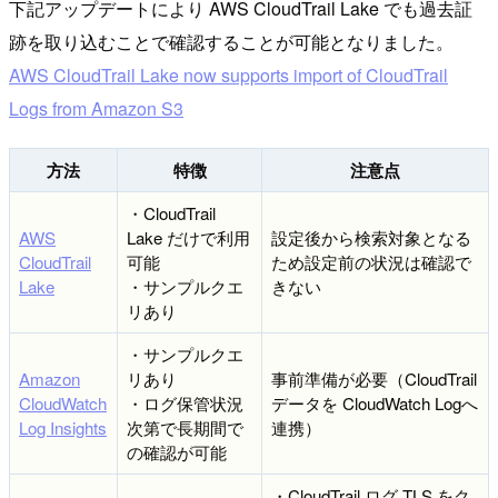
下記アップデートにより AWS CloudTrail Lake でも過去証
跡を取り込むことで確認することが可能となりました。
AWS CloudTrail Lake now supports import of CloudTrail
Logs from Amazon S3
方法
特徴
注意点
・CloudTrail
AWS
Lake だけで利用
設定後から検索対象となる
CloudTrail
可能
ため設定前の状況は確認で
Lake
・サンプルクエ
きない
リあり
・サンプルクエ
Amazon
リあり
事前準備が必要（CloudTrail
CloudWatch
・ログ保管状況
データを CloudWatch Logへ
Log Insights
次第で長期間で
連携）
の確認が可能
・CloudTrail ログ TLS をク