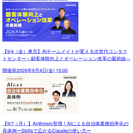
【9/4（金）東京】AIチームメイトが変える次世代コンタク
トセンター～顧客体験向上とオペレーション改革の最前線～
開催前
2026年9月4日(金) 15:00
【9/7（月）】Anthropic登壇！AIによる自治体業務効率化の
具体例ーSkillsで広がるClaudeの使い方ー