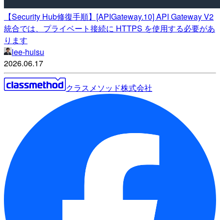
【Security Hub修復手順】[APIGateway.10] API Gateway V2
統合では、プライベート接続に HTTPS を使用する必要があ
ります
lee-huisu
2026.06.17
クラスメソッド株式会社