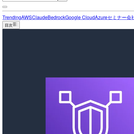
Trending
AWS
Claude
Bedrock
Google Cloud
Azure
セミナー
会
目次