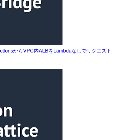
 FunctionsからVPC内ALBをLambdaなしでリクエスト