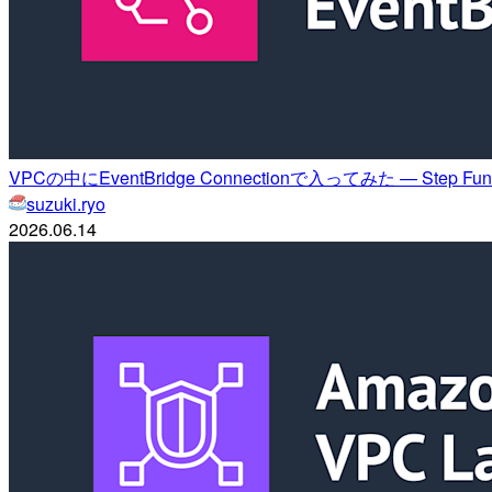
VPCの中にEventBridge Connectionで入ってみた — Step
suzuki.ryo
2026.06.14