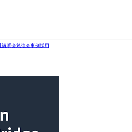
社説明会
勉強会
事例
採用