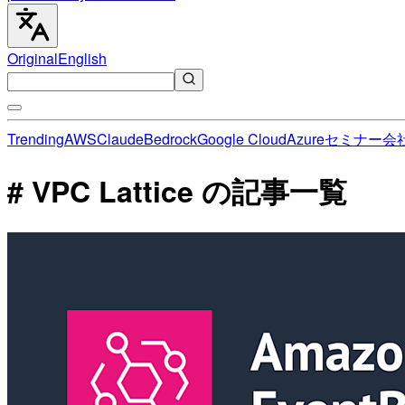
Original
English
Trending
AWS
Claude
Bedrock
Google Cloud
Azure
セミナー
会
# VPC Lattice の記事一覧