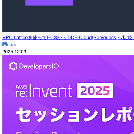
VPC Latticeを使ってECSからTiDB Cloud(Serverless)へ
sora
2025.12.03