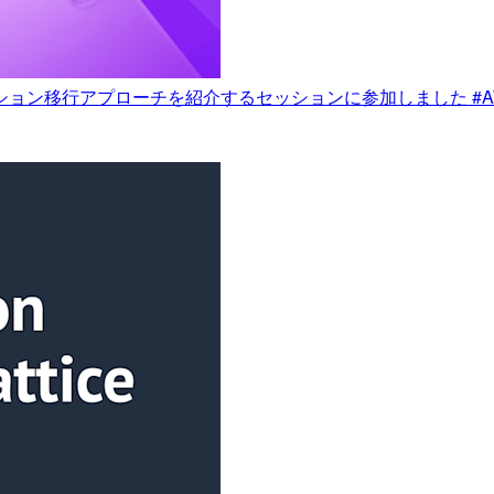
ケーション移行アプローチを紹介するセッションに参加しました #AWSreI