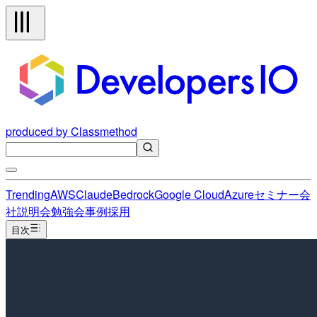
produced by Classmethod
Trending
AWS
Claude
Bedrock
Google Cloud
Azure
セミナー
会
社説明会
勉強会
事例
採用
目次