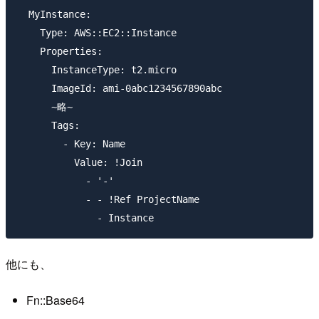
  MyInstance:

    Type: AWS::EC2::Instance

    Properties:

      InstanceType: t2.micro

      ImageId: ami-0abc1234567890abc

      ~略~

      Tags:

        - Key: Name

          Value: !Join 

            - '-'

            - - !Ref ProjectName

他にも、
Fn::Base64