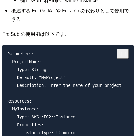
例） !Sub "${ProjectName}-Instance"
後述する Fn::GettAtt や Fn::Join の代わりとして使用で
きる
Fn::Sub の使用例は以下です。
Parameters:

  ProjectName:

    Type: String

    Default: "MyProject"

    Description: Enter the name of your project

Resources:

  MyInstance:

    Type: AWS::EC2::Instance

    Properties:

      InstanceType: t2.micro
