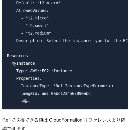
    Default: "t2.micro"

    AllowedValues:

      - "t2.micro"

      - "t2.small"

      - "t2.medium"

    Description: Select the instance type for the EC2
Resources:

  MyInstance:

    Type: AWS::EC2::Instance

    Properties:

      InstanceType: !Ref InstanceTypeParameter

      ImageId: ami-0abc1234567890abc

Ref で取得できる値は CloudFormation リファレンスより確
認できます。