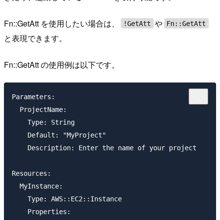
Fn::GetAtt を使用したい場合は、
や
!GetAtt
Fn::GetAtt
と表現できます。
Fn::GetAtt の使用例は以下です。
Parameters:

  ProjectName:

    Type: String

    Default: "MyProject"

    Description: Enter the name of your project

Resources:

  MyInstance:

    Type: AWS::EC2::Instance

    Properties:
