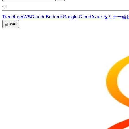
Trending
AWS
Claude
Bedrock
Google Cloud
Azure
セミナー
会
目次