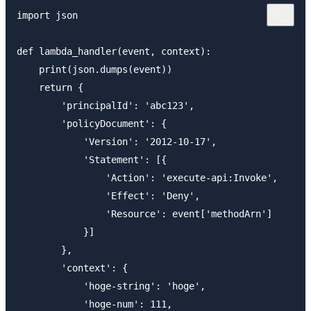
import json

def lambda_handler(event, context):

    print(json.dumps(event))

    return {

        'principalId': 'abc123',

        'policyDocument': {

            'Version': '2012-10-17',

            'Statement': [{

                'Action': 'execute-api:Invoke',

                'Effect': 'Deny',

                'Resource': event['methodArn']

            }]

        },

        'context': {

            'hoge-string': 'hoge',

            'hoge-num': 111,
