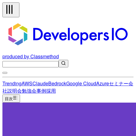
produced by Classmethod
Trending
AWS
Claude
Bedrock
Google Cloud
Azure
セミナー
会
社説明会
勉強会
事例
採用
目次