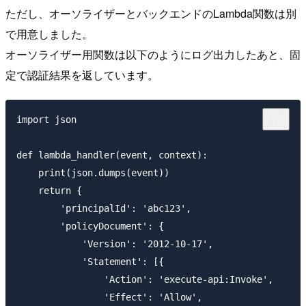
ただし、オーソライザーとバックエンドのLambda関数は別
で用意しました。
オーソライザー用関数は以下のようにログ出力したあと、固
定で認証結果を返しています。
import json

def lambda_handler(event, context):

    print(json.dumps(event))

    return {

        'principalId': 'abc123',

        'policyDocument': {

            'Version': '2012-10-17',

            'Statement': [{

                'Action': 'execute-api:Invoke',

                'Effect': 'Allow',
