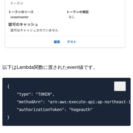
以下はLambda関数に渡されたevent値です。
{

    "type": "TOKEN",

    "methodArn": "arn:aws:execute-api:ap-northeast-1:
    "authorizationToken": "hogeauth"
