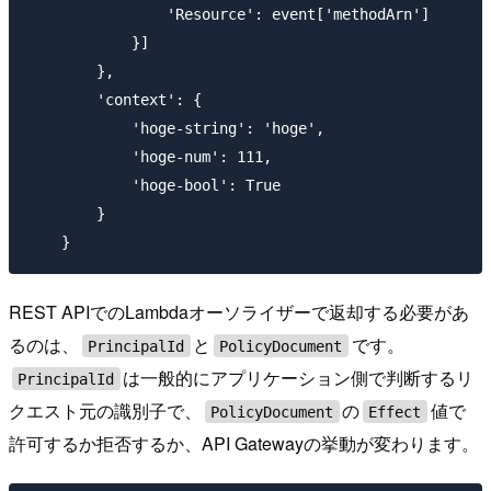
                'Resource': event['methodArn']

            }]

        },

        'context': {

            'hoge-string': 'hoge',

            'hoge-num': 111,

            'hoge-bool': True

        }

REST APIでのLambdaオーソライザーで返却する必要があ
るのは、
と
です。
PrincipalId
PolicyDocument
は一般的にアプリケーション側で判断するリ
PrincipalId
クエスト元の識別子で、
の
値で
PolicyDocument
Effect
許可するか拒否するか、API Gatewayの挙動が変わります。