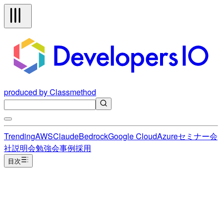
produced by Classmethod
Trending
AWS
Claude
Bedrock
Google Cloud
Azure
セミナー
会
社説明会
勉強会
事例
採用
目次