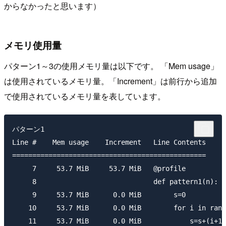
からなかったと思います）
メモリ使用量
パターン1～3の使用メモリ量は以下です。 「Mem usage」
は使用されているメモリ量。「Increment」は前行から追加
で使用されているメモリ量を表しています。
パターン1

Line #    Mem usage    Increment   Line Contents

================================================

     7     53.7 MiB     53.7 MiB   @profile

     8                             def pattern1(n):

     9     53.7 MiB      0.0 MiB        s=0

    10     53.7 MiB      0.0 MiB        for i in rang
    11     53.7 MiB      0.0 MiB            s=s+(i+1)
