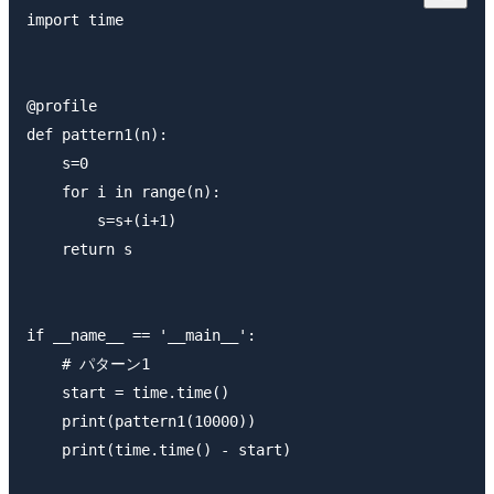
import time

@profile

def pattern1(n): 

    s=0

    for i in range(n):

        s=s+(i+1)

    return s

if __name__ == '__main__':

    # パターン1

    start = time.time()

    print(pattern1(10000))

    print(time.time() - start)
