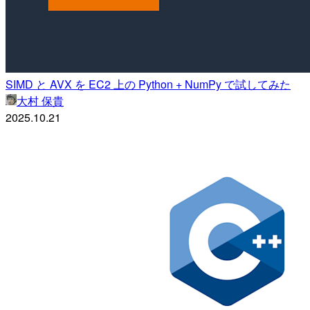
SIMD と AVX を EC2 上の Python + NumPy で試してみた
大村 保貴
2025.10.21