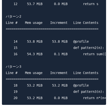
    12     53.7 MiB      0.0 MiB        return s

パターン2

Line #    Mem usage    Increment   Line Contents

================================================

    14     53.8 MiB     53.8 MiB   @profile

    15                             def pattern2(n):

    16     54.3 MiB      0.1 MiB        return sum([i
パターン3

Line #    Mem usage    Increment   Line Contents

================================================

    18     53.2 MiB     53.2 MiB   @profile

    19                             def pattern3(n):
