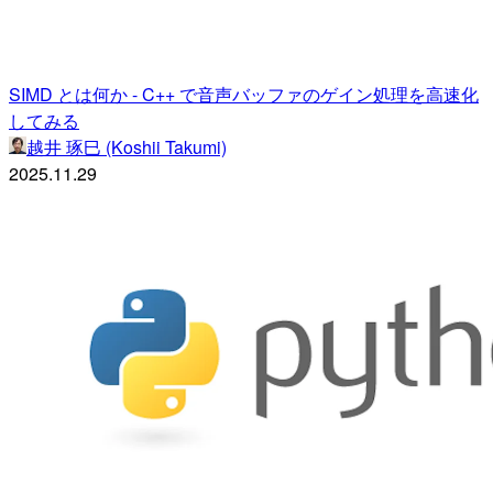
SIMD とは何か - C++ で音声バッファのゲイン処理を高速化
してみる
越井 琢巳 (Koshii Takumi)
2025.11.29