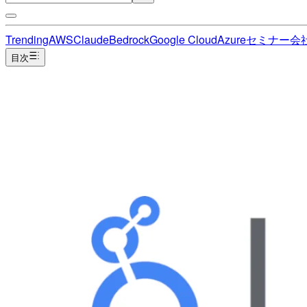
Trending
AWS
Claude
Bedrock
Google Cloud
Azure
セミナー
会
目次