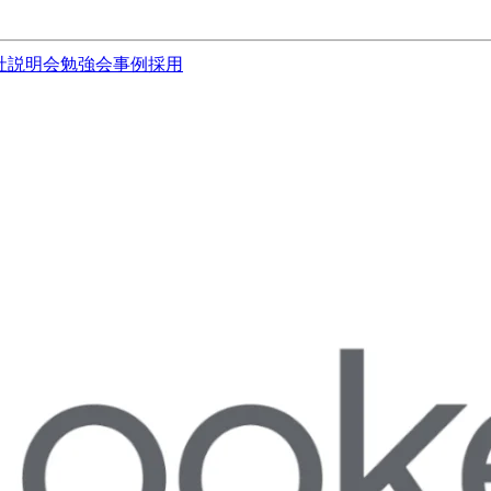
社説明会
勉強会
事例
採用