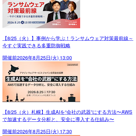
【8/25（火）】事例から学ぶ！ランサムウェア対策最前線～
今すぐ実践できる多重防御戦略
開催前
2026年8月25日(火) 13:00
【8/25（火）札幌】生成AIを“会社の武器”にする方法〜AWS
で加速するデータ分析と、安全に導入する仕組み〜
開催前
2026年8月25日(火) 17:30