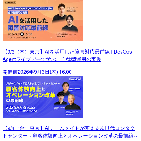
【9/3（木）東京】AIを活用した障害対応最前線 | DevOps
Agentライブデモで学ぶ、自律型運用の実践
開催前
2026年9月3日(木) 16:00
【9/4（金）東京】AIチームメイトが変える次世代コンタク
トセンター～顧客体験向上とオペレーション改革の最前線～