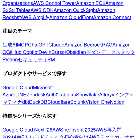
Organizations
AWS Control Tower
Amazon EC2
Amazon
S3
S3 Tables
AWS CDK
Amazon QuickSight
Amazon
Redshift
AWS Amplify
Amazon CloudFront
Amazon Connect
注目のテーマ
生成AI
MCP
ChatGPT
Claude
Amazon Bedrock
RAG
Amazon
Q
GitHub Copilot
Devin
Cursor
Obsidian
モダンデータスタック
Python
セキュリティ
PM
プロダクトやサービスで探す
Google Cloud
Microsoft
Azure
LINE
Zendesk
Auth0
Tableau
Snowflake
Alteryx
インフォ
マティカ
dbt
DuckDB
Cloudflare
Splunk
Vision One
Notion
特集やシリーズから探す
Google Cloud Next ’25
AWS re:Invent 2025
AWS再入門
2024
AWSトレンドチェック
初心者向け
AWSテクニカルサポ