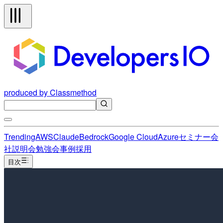
produced by Classmethod
Trending
AWS
Claude
Bedrock
Google Cloud
Azure
セミナー
会
社説明会
勉強会
事例
採用
目次