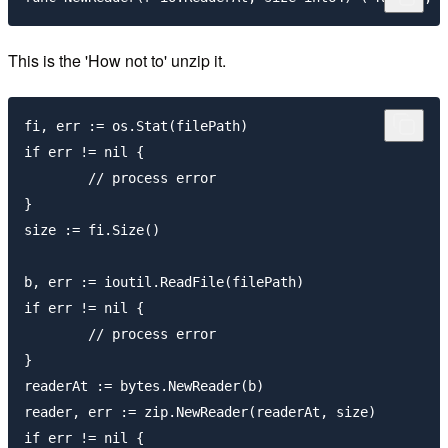
This is the 'How not to' unzip it.
fi, err := os.Stat(filePath)

if err != nil {

	// process error

}

size := fi.Size()

b, err := ioutil.ReadFile(filePath)

if err != nil {

	// process error

}

readerAt := bytes.NewReader(b)

reader, err := zip.NewReader(readerAt, size)

if err != nil {
