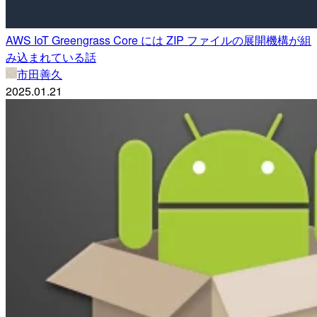
AWS IoT Greengrass Core には ZIP ファイルの展開機構が組
み込まれている話
市田善久
2025.01.21