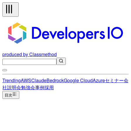
produced by Classmethod
Trending
AWS
Claude
Bedrock
Google Cloud
Azure
セミナー
会
社説明会
勉強会
事例
採用
目次