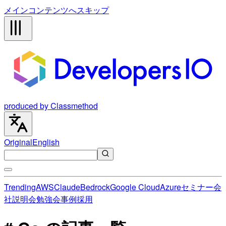
メインコンテンツへスキップ
produced by Classmethod
Original
English
Trending
AWS
Claude
Bedrock
Google Cloud
Azure
セミナー
会
社説明会
勉強会
事例
採用