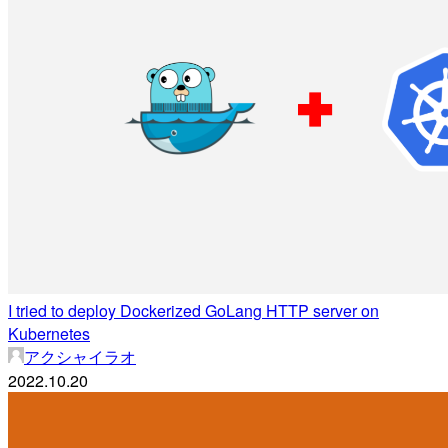
I tried to deploy Dockerized GoLang HTTP server on
Kubernetes
アクシャイラオ
2022.10.20