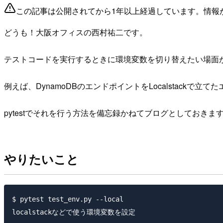
この記事は公開されてから1年以上経過しています。情報
どうも！大阪オフィスの西村祐二です。
テストコードを実行するときに環境変数を切り替えたい場面
例えば、DynamoDBのエンドポイントをLocalstackで
pytestでそれを行う方法を備忘録かねてブログとしておきま
やりたいこと
$ pytest test_env.py --local

localstackなどで使う環境変数を設定
