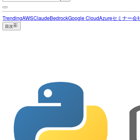
Trending
AWS
Claude
Bedrock
Google Cloud
Azure
セミナー
会
目次