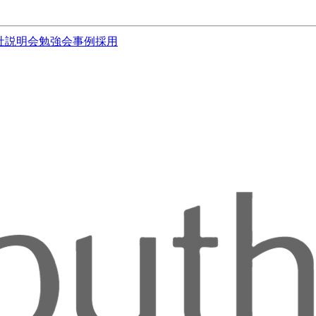
社説明会
勉強会
事例
採用