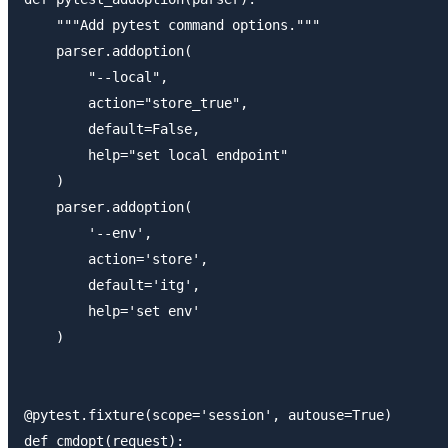
    """Add pytest command options."""

    parser.addoption(

        "--local",

        action="store_true",

        default=False,

        help="set local endpoint"

    )

    parser.addoption(

        '--env',

        action='store',

        default='itg',

        help='set env'

    )

@pytest.fixture(scope='session', autouse=True)

def cmdopt(request):
