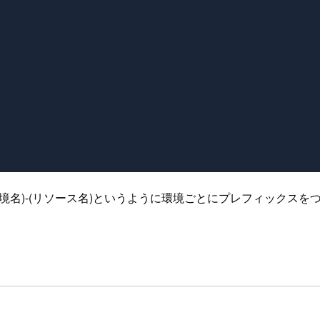
うに(環境名)-(リソース名)というように環境ごとにプレフィック