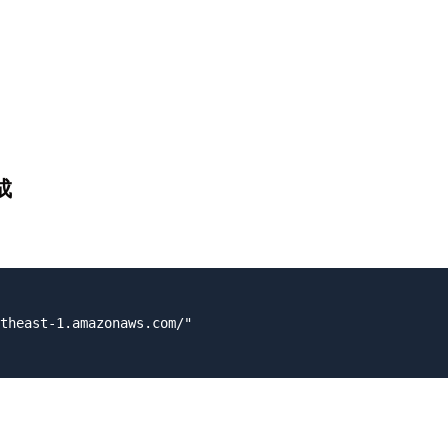
成
theast-1.amazonaws.com/"
