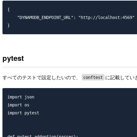
{

    "DYNAMODB_ENDPOINT_URL": "http://localhost:4569"

pytest
すべてのテストで設定したいので、
に記載してい
conftest
import json

import os

import pytest

def pytest_addoption(parser):
