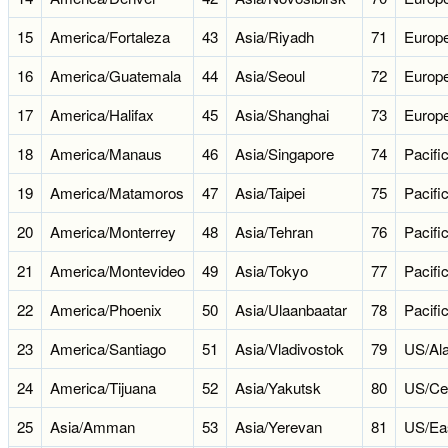
15
America/Fortaleza
43
Asia/Riyadh
71
Europe
16
America/Guatemala
44
Asia/Seoul
72
Europ
17
America/Halifax
45
Asia/Shanghai
73
Europe
18
America/Manaus
46
Asia/Singapore
74
Pacifi
19
America/Matamoros
47
Asia/Taipei
75
Pacific
20
America/Monterrey
48
Asia/Tehran
76
Pacif
21
America/Montevideo
49
Asia/Tokyo
77
Pacifi
22
America/Phoenix
50
Asia/Ulaanbaatar
78
Pacif
23
America/Santiago
51
Asia/Vladivostok
79
US/Al
24
America/Tijuana
52
Asia/Yakutsk
80
US/Cen
25
Asia/Amman
53
Asia/Yerevan
81
US/Ea