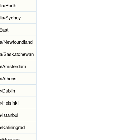
lia/Perth
lia/Sydney
/East
a/Newfoundland
a/Saskatchewan
e/Amsterdam
e/Athens
/Dublin
/Helsinki
/Istanbul
/Kaliningrad
e/Moscow