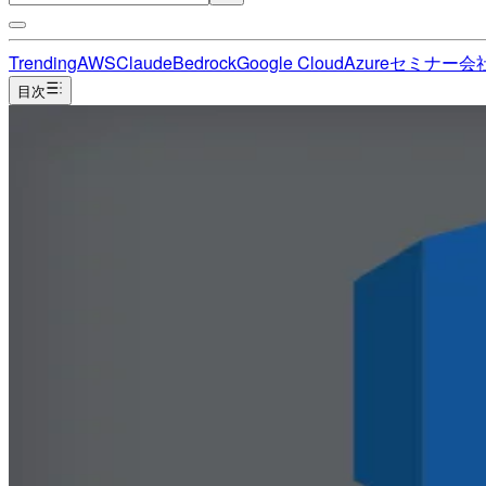
Trending
AWS
Claude
Bedrock
Google Cloud
Azure
セミナー
会
目次