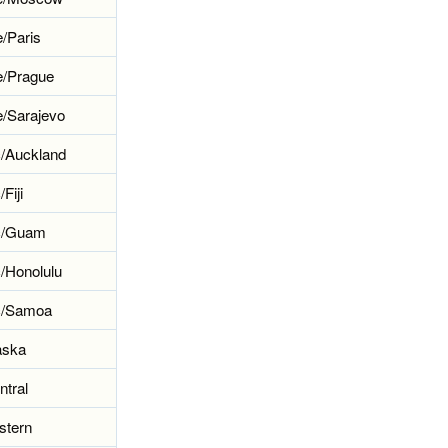
/Paris
e/Prague
/Sarajevo
c/Auckland
/Fiji
ic/Guam
c/Honolulu
ic/Samoa
aska
tral
stern