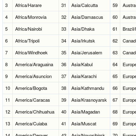
3
Africa/Harare
31
Asia/Calcutta
59
Austra
4
Africa/Monrovia
32
Asia/Damascus
60
Austra
5
Africa/Nairobi
33
Asia/Dhaka
61
Brazil
6
Africa/Tripoli
34
Asia/Irkutsk
62
Canad
7
Africa/Windhoek
35
Asia/Jerusalem
63
Canad
8
America/Araguaina
36
Asia/Kabul
64
Europ
9
America/Asuncion
37
Asia/Karachi
65
Europ
10
America/Bogota
38
Asia/Kathmandu
66
Europe
11
America/Caracas
39
Asia/Krasnoyarsk
67
Europe
12
America/Chihuahua
40
Asia/Magadan
68
Europe
13
America/Cuiaba
41
Asia/Muscat
69
Europe
14
America/Denver
42
Asia/Novosibirsk
70
Europ