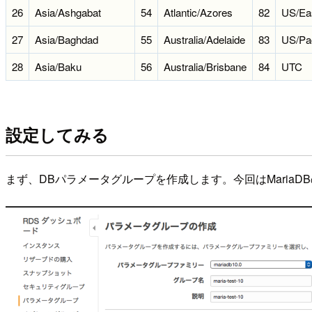
26
Asia/Ashgabat
54
Atlantic/Azores
82
US/Eas
27
Asia/Baghdad
55
Australia/Adelaide
83
US/Pac
28
Asia/Baku
56
Australia/Brisbane
84
UTC
設定してみる
まず、DBパラメータグループを作成します。今回はMaria