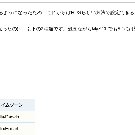
るようになったため、これからはRDSらしい方法で設定でき
たのは、以下の3種類です。残念ながらMySQLでも5.1には
タイムゾーン
lia/Darwin
lia/Hobart