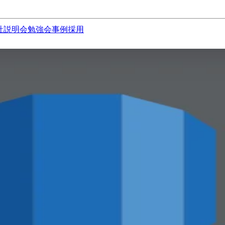
社説明会
勉強会
事例
採用