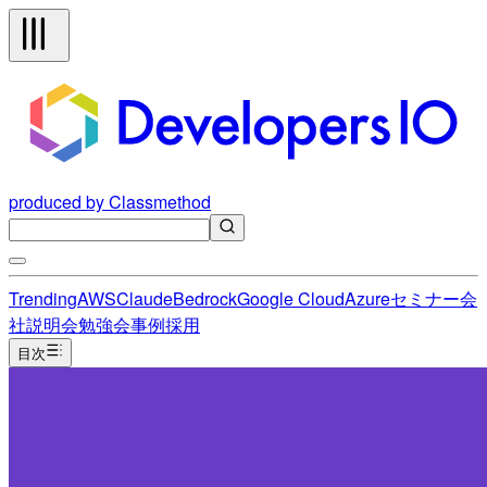
produced by Classmethod
Trending
AWS
Claude
Bedrock
Google Cloud
Azure
セミナー
会
社説明会
勉強会
事例
採用
目次