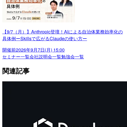
【9/7（月）】Anthropic登壇！AIによる自治体業務効率化の
具体例ーSkillsで広がるClaudeの使い方ー
開催前
2026年9月7日(月) 15:00
セミナー一覧
会社説明会一覧
勉強会一覧
関連記事