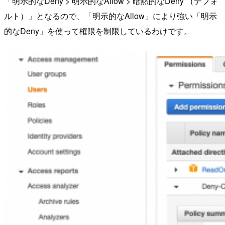
「明示的なDeny > 明示的なAllow > 暗黙的なDeny （デフォ
ルト）」となるので、「明示的なAllow」により強い「明示
的なDeny」を使って権限を制限しているわけです。