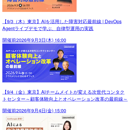
【9/3（木）東京】AIを活用した障害対応最前線 | DevOps
Agentライブデモで学ぶ、自律型運用の実践
開催前
2026年9月3日(木) 16:00
【9/4（金）東京】AIチームメイトが変える次世代コンタク
トセンター～顧客体験向上とオペレーション改革の最前線～
開催前
2026年9月4日(金) 15:00