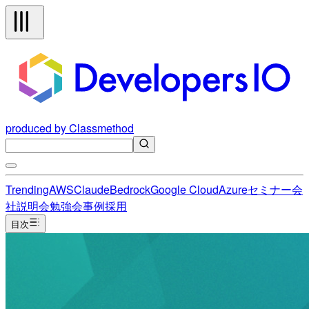
produced by Classmethod
Trending
AWS
Claude
Bedrock
Google Cloud
Azure
セミナー
会
社説明会
勉強会
事例
採用
目次