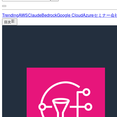
Trending
AWS
Claude
Bedrock
Google Cloud
Azure
セミナー
会
目次