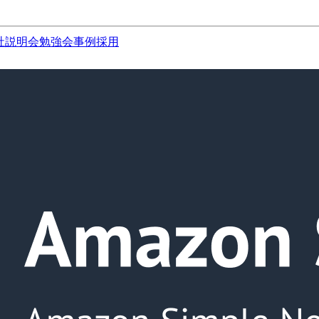
社説明会
勉強会
事例
採用