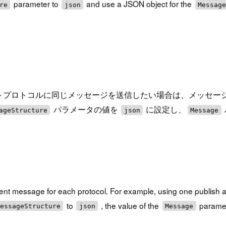
parameter to
and use a JSON object for the
re
json
Messag
ロトコルに同じメッセージを送信したい場合は、メッセージのテ
パラメータの値を
に設定し、
ageStructure
json
Message
erent message for each protocol. For example, using one publish
to
, the value of the
paramet
essageStructure
json
Message