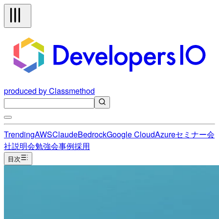
produced by Classmethod
Trending
AWS
Claude
Bedrock
Google Cloud
Azure
セミナー
会
社説明会
勉強会
事例
採用
目次