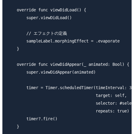
    override func viewDidLoad() {

        super.viewDidLoad()

        // エフェクトの定義

        sampleLabel.morphingEffect = .evaporate

    }

    override func viewDidAppear(_ animated: Bool) {

        super.viewDidAppear(animated)

        timer = Timer.scheduledTimer(timeInterval: 3.
                                     target: self,

                                     selector: #selec
                                     repeats: true)

        timer?.fire()

    }
