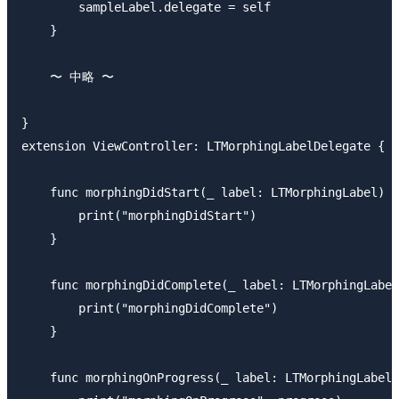
        sampleLabel.delegate = self

    }

    〜 中略 〜

}

extension ViewController: LTMorphingLabelDelegate {

    func morphingDidStart(_ label: LTMorphingLabel) {

        print("morphingDidStart")

    }

    func morphingDidComplete(_ label: LTMorphingLabel
        print("morphingDidComplete")

    }

    func morphingOnProgress(_ label: LTMorphingLabel,