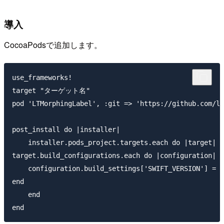
導入
CocoaPodsで追加します。
use_frameworks!

target "ターゲット名"

pod 'LTMorphingLabel', :git => 'https://github.com/le
post_install do |installer|

    installer.pods_project.targets.each do |target|

target.build_configurations.each do |configuration|

    configuration.build_settings['SWIFT_VERSION'] = "
end

    end
