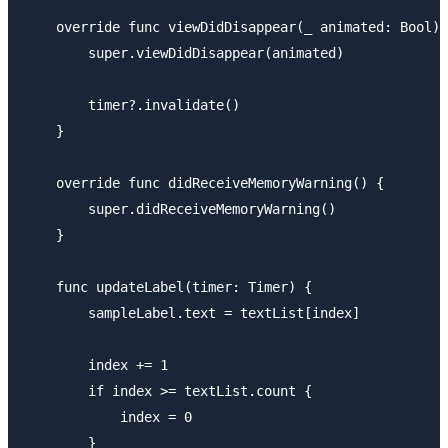
    override func viewDidDisappear(_ animated: Bool) 
        super.viewDidDisappear(animated)

        timer?.invalidate()

    }

    override func didReceiveMemoryWarning() {

        super.didReceiveMemoryWarning()

    }

    func updateLabel(timer: Timer) {

        sampleLabel.text = textList[index]

        index += 1

        if index >= textList.count {

            index = 0

        }
