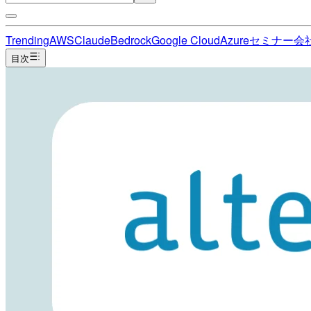
Trending
AWS
Claude
Bedrock
Google Cloud
Azure
セミナー
会
目次