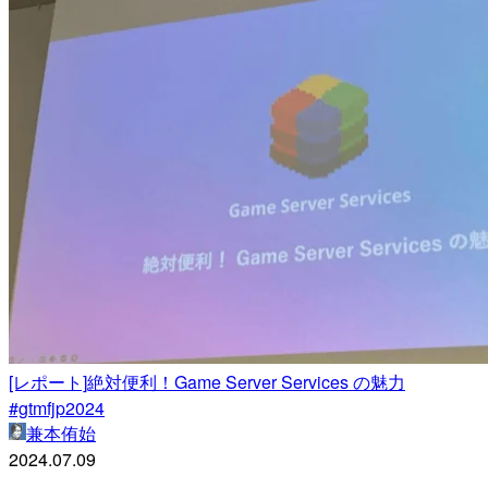
[レポート]絶対便利！Game Server Services の魅力
#gtmfjp2024
兼本侑始
2024.07.09