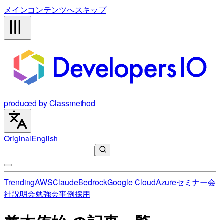
メインコンテンツへスキップ
produced by Classmethod
Original
English
Trending
AWS
Claude
Bedrock
Google Cloud
Azure
セミナー
会
社説明会
勉強会
事例
採用