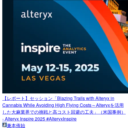
【レポート】セッション「Blazing Trails with Alteryx in
Cannabis While Avoiding High Flying Costs～Alteryxを活用
した大麻業界での挑戦と高コスト回避の工夫」（米国事例）
- Alteryx Inspire 2025 #AlteryxInspire
兼本侑始