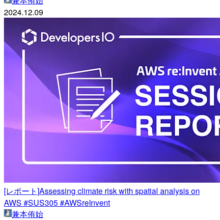
兼本侑始
2024.12.09
[レポート]Assessing climate risk with spatial analysis on
AWS #SUS305 #AWSreInvent
兼本侑始