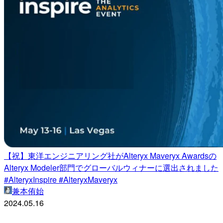
【祝】東洋エンジニアリング社がAlteryx Maveryx Awardsの
Alteryx Modeler部門でグローバルウィナーに選出されました
#AlteryxInspire #AlteryxMaveryx
兼本侑始
2024.05.16