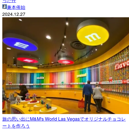
った件
兼本侑始
2024.12.27
旅の思い出にM&M's World Las Vegasでオリジナルチョコレ
ートを作ろう