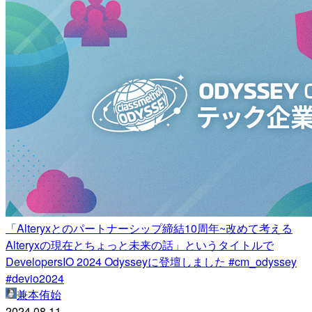
「Alteryxとのパートナーシップ締結10周年~改めて考える
Alteryxの現在とちょっと未来の話」というタイトルで
DevelopersIO 2024 Odysseyに登壇しました #cm_odyssey
#devio2024
兼本侑始
2024.08.11