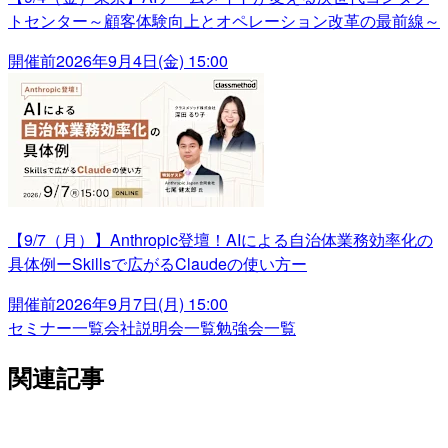
トセンター～顧客体験向上とオペレーション改革の最前線～
開催前
2026年9月4日(金) 15:00
【9/7（月）】Anthropic登壇！AIによる自治体業務効率化の
具体例ーSkillsで広がるClaudeの使い方ー
開催前
2026年9月7日(月) 15:00
セミナー一覧
会社説明会一覧
勉強会一覧
関連記事