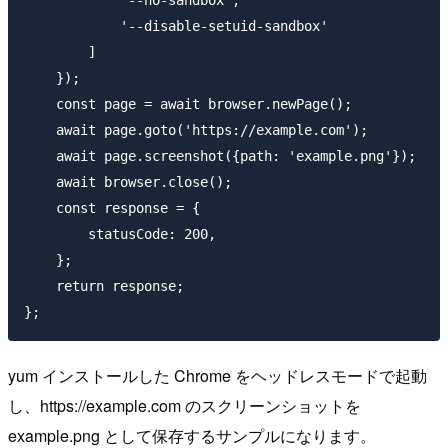
            '--disable-setuid-sandbox'

        ]

    });

    const page = await browser.newPage();

    await page.goto('https://example.com');

    await page.screenshot({path: 'example.png'});

    await browser.close();

    const response = {

        statusCode: 200,

    };

    return response;

yum インストールした Chrome をヘッドレスモードで起動
し、https://example.com のスクリーンショットを
example.png として保存するサンプルになります。