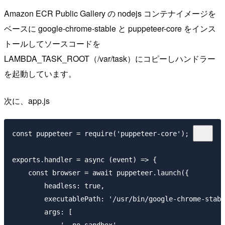
Amazon ECR Public Gallery の nodejs コンテナイメージを
ベースに google-chrome-stable と puppeteer-core をインス
トールしてソースコードを
LAMBDA_TASK_ROOT（/var/task）にコピーしハンドラー
を起動しています。
次に、app.js
const puppeteer = require('puppeteer-core');

exports.handler = async (event) => {

    const browser = await puppeteer.launch({

        headless: true,

        executablePath: '/usr/bin/google-chrome-stabl
        args: [

            '--no-sandbox',
