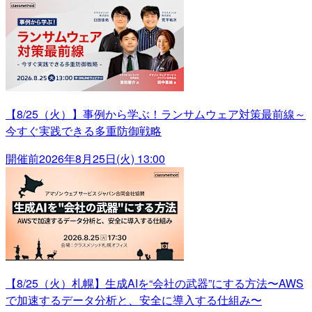
【8/25（火）】事例から学ぶ！ランサムウェア対策最前線～
今すぐ実践できる多重防御戦略
開催前
2026年8月25日(火) 13:00
【8/25（火）札幌】生成AIを“会社の武器”にする方法〜AWS
で加速するデータ分析と、安全に導入する仕組み〜