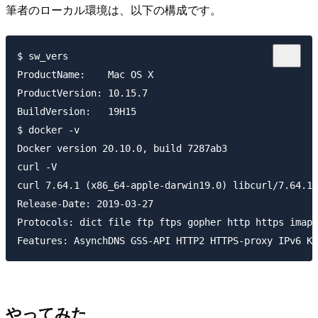
筆者のローカル環境は、以下の構成です。
$ sw_vers 

ProductName:	Mac OS X

ProductVersion:	10.15.7

BuildVersion:	19H15

$ docker -v

Docker version 20.10.0, build 7287ab3

curl -V

curl 7.64.1 (x86_64-apple-darwin19.0) libcurl/7.64.1 
Release-Date: 2019-03-27

Protocols: dict file ftp ftps gopher http https imap 
やってみた