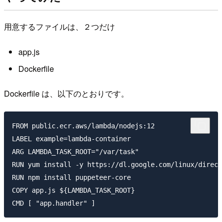
用意するファイルは、２つだけ
app.js
Dockerfile
Dockerfile は、以下のとおりです。
FROM public.ecr.aws/lambda/nodejs:12

LABEL example=lambda-container

ARG LAMBDA_TASK_ROOT="/var/task"

RUN yum install -y https://dl.google.com/linux/direct
RUN npm install puppeteer-core

COPY app.js ${LAMBDA_TASK_ROOT}
