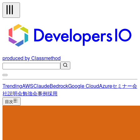
produced by Classmethod
Trending
AWS
Claude
Bedrock
Google Cloud
Azure
セミナー
会
社説明会
勉強会
事例
採用
目次