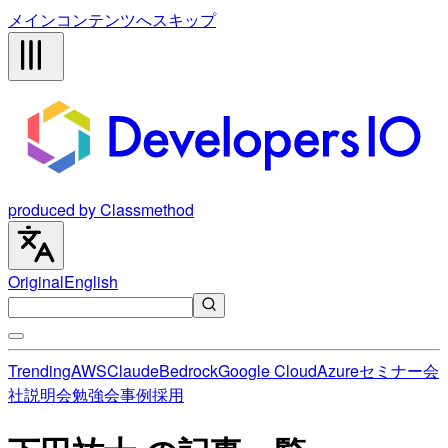
メインコンテンツへスキップ
produced by Classmethod
Original
English
Trending
AWS
Claude
Bedrock
Google Cloud
Azure
セミナー
会
社説明会
勉強会
事例
採用