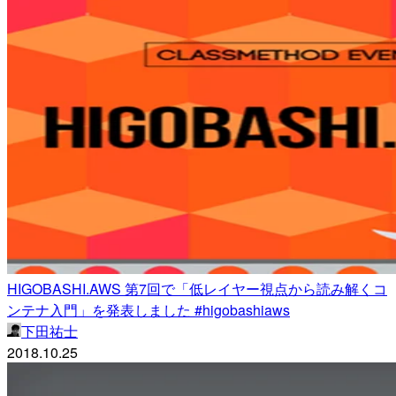
HIGOBASHI.AWS 第7回で「低レイヤー視点から読み解くコ
ンテナ入門」を発表しました #higobashiaws
下田祐士
2018.10.25