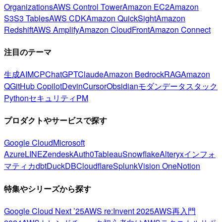
Organizations
AWS Control Tower
Amazon EC2
Amazon
S3
S3 Tables
AWS CDK
Amazon QuickSight
Amazon
Redshift
AWS Amplify
Amazon CloudFront
Amazon Connect
注目のテーマ
生成AI
MCP
ChatGPT
Claude
Amazon Bedrock
RAG
Amazon
Q
GitHub Copilot
Devin
Cursor
Obsidian
モダンデータスタック
Python
セキュリティ
PM
プロダクトやサービスで探す
Google Cloud
Microsoft
Azure
LINE
Zendesk
Auth0
Tableau
Snowflake
Alteryx
インフォ
マティカ
dbt
DuckDB
Cloudflare
Splunk
Vision One
Notion
特集やシリーズから探す
Google Cloud Next ’25
AWS re:Invent 2025
AWS再入門