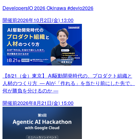
DevelopersIO 2026 Okinawa #devio2026
開催前
2026年10月2日(金) 13:00
【8/21（金）東京】 AI駆動開発時代の、プロダクト組織と
人材のつくり方 ― AIが「作れる」を当たり前にした先で、
何が勝負を分けるのか ―
開催前
2026年8月21日(金) 15:00