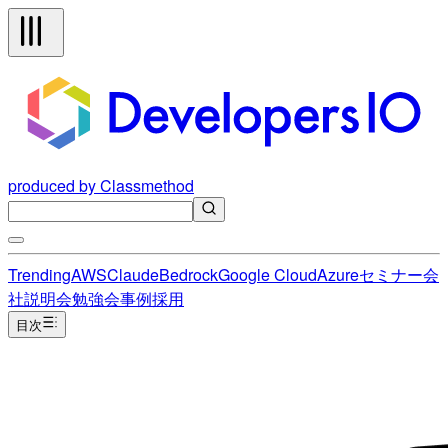
produced by Classmethod
Trending
AWS
Claude
Bedrock
Google Cloud
Azure
セミナー
会
社説明会
勉強会
事例
採用
目次