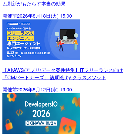
ム刷新がもたらす本当の効果
開催前
2026年8月18日(火) 15:00
【AI/AWS/アプリ/データ案件特集】ITフリーランス向け
「CMパートナーズ」 説明会 by クラスメソッド
開催前
2026年8月12日(水) 19:00