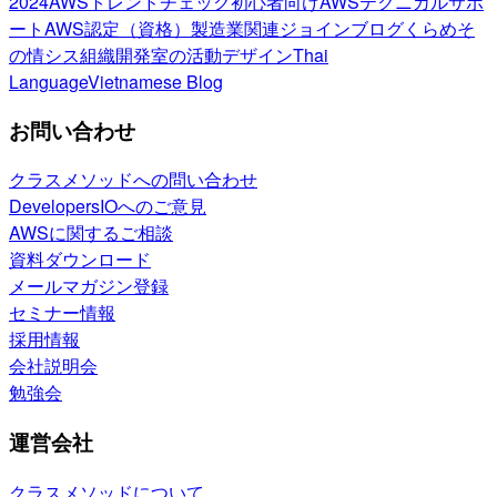
2024
AWSトレンドチェック
初心者向け
AWSテクニカルサポ
ート
AWS認定（資格）
製造業関連
ジョインブログ
くらめそ
の情シス
組織開発室の活動
デザイン
Thai
Language
Vietnamese Blog
お問い合わせ
クラスメソッドへの問い合わせ
DevelopersIOへのご意見
AWSに関するご相談
資料ダウンロード
メールマガジン登録
セミナー情報
採用情報
会社説明会
勉強会
運営会社
クラスメソッドについて