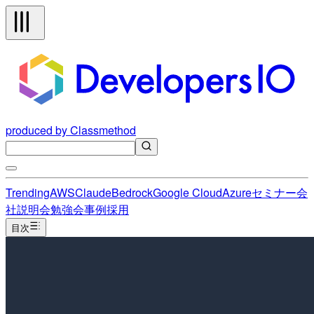
produced by Classmethod
Trending
AWS
Claude
Bedrock
Google Cloud
Azure
セミナー
会
社説明会
勉強会
事例
採用
目次