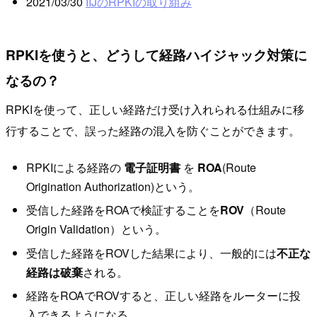
2021/03/30
IIJのRPKIの取り組み
RPKIを使うと、どうして経路ハイジャック対策に
なるの？
RPKIを使って、正しい経路だけ受け入れられる仕組みに移
行することで、誤った経路の混入を防ぐことができます。
RPKIによる経路の
電子証明書
を
ROA
(Route
Origination Authorization)という。
受信した経路をROAで検証することを
ROV
（Route
Origin Validation）という。
受信した経路をROVした結果により、一般的には
不正な
経路は破棄
される。
経路をROAでROVすると、正しい経路をルーターに投
入できるようになる。