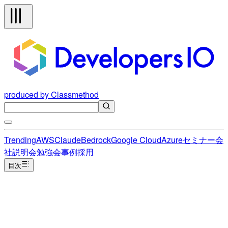
produced by Classmethod
Trending
AWS
Claude
Bedrock
Google Cloud
Azure
セミナー
会
社説明会
勉強会
事例
採用
目次