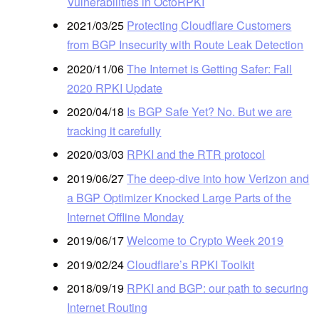
Vulnerabilities in OctoRPKI
2021/03/25
Protecting Cloudflare Customers
from BGP Insecurity with Route Leak Detection
2020/11/06
The Internet is Getting Safer: Fall
2020 RPKI Update
2020/04/18
Is BGP Safe Yet? No. But we are
tracking it carefully
2020/03/03
RPKI and the RTR protocol
2019/06/27
The deep-dive into how Verizon and
a BGP Optimizer Knocked Large Parts of the
Internet Offline Monday
2019/06/17
Welcome to Crypto Week 2019
2019/02/24
Cloudflare’s RPKI Toolkit
2018/09/19
RPKI and BGP: our path to securing
Internet Routing