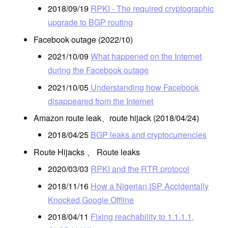
2018/09/19
RPKI - The required cryptographic
upgrade to BGP routing
Facebook outage (2022/10)
2021/10/09
What happened on the Internet
during the Facebook outage
2021/10/05
Understanding how Facebook
disappeared from the Internet
Amazon route leak、route hijack (2018/04/24)
2018/04/25
BGP leaks and cryptocurrencies
Route Hijacks 、 Route leaks
2020/03/03
RPKI and the RTR protocol
2018/11/16
How a Nigerian ISP Accidentally
Knocked Google Offline
2018/04/11
Fixing reachability to 1.1.1.1,