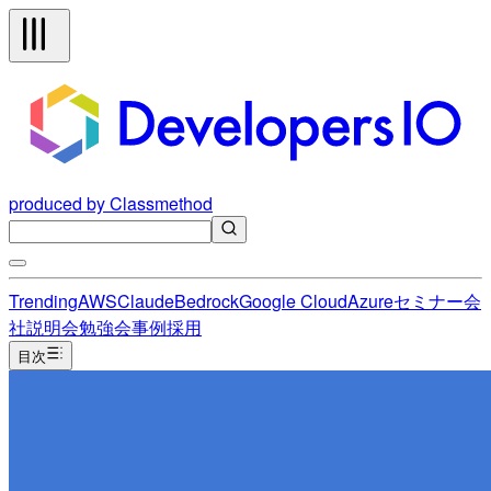
produced by Classmethod
Trending
AWS
Claude
Bedrock
Google Cloud
Azure
セミナー
会
社説明会
勉強会
事例
採用
目次