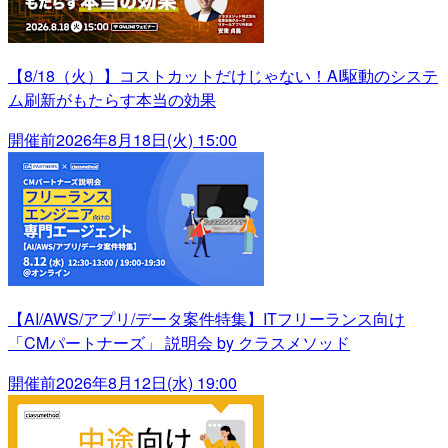
【8/18（火）】コストカットだけじゃない！AI駆動のシステ
ム刷新がもたらす本当の効果
開催前
2026年8月18日(火) 15:00
【AI/AWS/アプリ/データ案件特集】ITフリーランス向け
「CMパートナーズ」 説明会 by クラスメソッド
開催前
2026年8月12日(水) 19:00