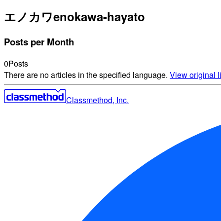
エノカワ
enokawa-hayato
Posts per Month
0
Posts
There are no articles in the specified language.
View original li
Classmethod, Inc.