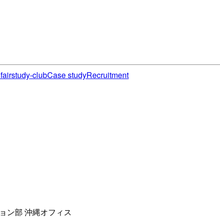
fair
study-club
Case study
Recruitment
ション部 沖縄オフィス