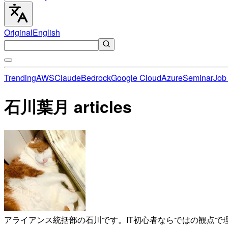
Original
English
Trending
AWS
Claude
Bedrock
Google Cloud
Azure
Seminar
Job 
石川葉月 articles
アライアンス統括部の石川です。IT初心者ならではの観点で