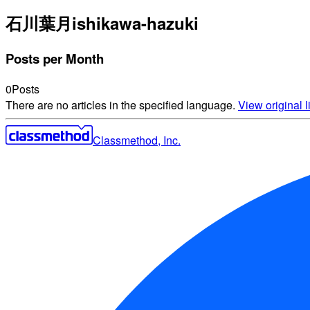
石川葉月
ishikawa-hazuki
Posts per Month
0
Posts
There are no articles in the specified language.
View original li
Classmethod, Inc.