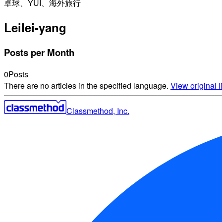
卓球、YUI、海外旅行
Lei
lei-yang
Posts per Month
0
Posts
There are no articles in the specified language.
View original li
Classmethod, Inc.