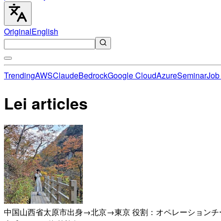
Original
English
Trending
AWS
Claude
Bedrock
Google Cloud
Azure
Seminar
Job 
Lei articles
中国山西省太原市出身→北京→東京 役割：オペレーションチー