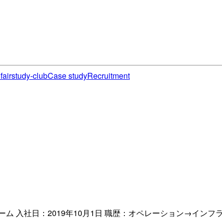
fair
study-club
Case study
Recruitment
ム 入社日：2019年10月1日 職歴：オペレーション→イン