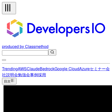
produced by Classmethod
Trending
AWS
Claude
Bedrock
Google Cloud
Azure
セミナー
会
社説明会
勉強会
事例
採用
目次