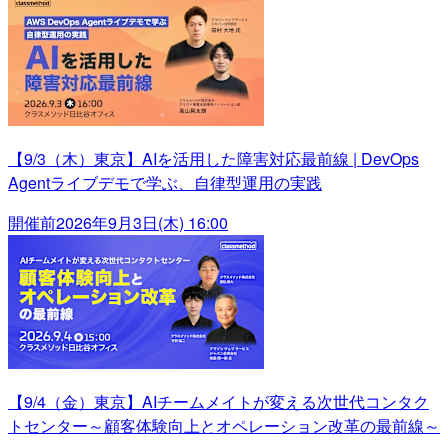
【9/3（木）東京】AIを活用した障害対応最前線 | DevOps
Agentライブデモで学ぶ、自律型運用の実践
開催前
2026年9月3日(木) 16:00
【9/4（金）東京】AIチームメイトが変える次世代コンタク
トセンター～顧客体験向上とオペレーション改革の最前線～