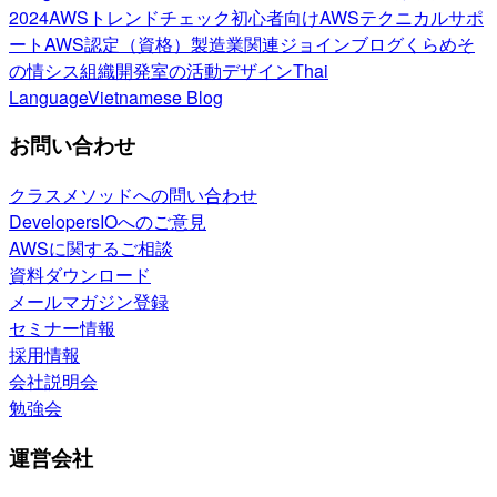
2024
AWSトレンドチェック
初心者向け
AWSテクニカルサポ
ート
AWS認定（資格）
製造業関連
ジョインブログ
くらめそ
の情シス
組織開発室の活動
デザイン
Thai
Language
Vietnamese Blog
お問い合わせ
クラスメソッドへの問い合わせ
DevelopersIOへのご意見
AWSに関するご相談
資料ダウンロード
メールマガジン登録
セミナー情報
採用情報
会社説明会
勉強会
運営会社