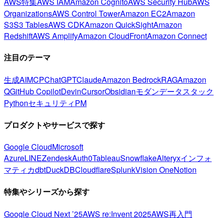
AWS特集
AWS IAM
Amazon Cognito
AWS Security Hub
AWS
Organizations
AWS Control Tower
Amazon EC2
Amazon
S3
S3 Tables
AWS CDK
Amazon QuickSight
Amazon
Redshift
AWS Amplify
Amazon CloudFront
Amazon Connect
注目のテーマ
生成AI
MCP
ChatGPT
Claude
Amazon Bedrock
RAG
Amazon
Q
GitHub Copilot
Devin
Cursor
Obsidian
モダンデータスタック
Python
セキュリティ
PM
プロダクトやサービスで探す
Google Cloud
Microsoft
Azure
LINE
Zendesk
Auth0
Tableau
Snowflake
Alteryx
インフォ
マティカ
dbt
DuckDB
Cloudflare
Splunk
Vision One
Notion
特集やシリーズから探す
Google Cloud Next ’25
AWS re:Invent 2025
AWS再入門