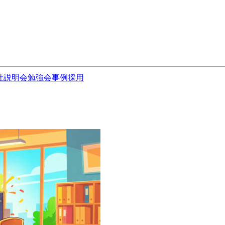
社説明会
勉強会
事例
採用