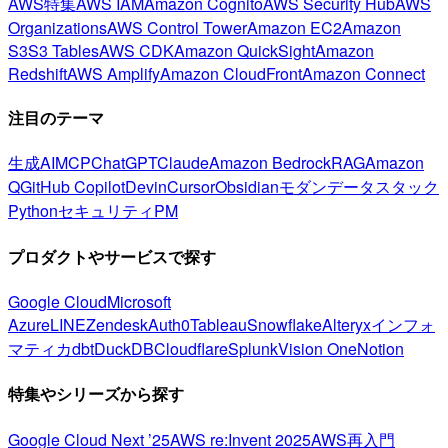
AWS特集
AWS IAM
Amazon Cognito
AWS Security Hub
AWS
Organizations
AWS Control Tower
Amazon EC2
Amazon
S3
S3 Tables
AWS CDK
Amazon QuickSight
Amazon
Redshift
AWS Amplify
Amazon CloudFront
Amazon Connect
注目のテーマ
生成AI
MCP
ChatGPT
Claude
Amazon Bedrock
RAG
Amazon
Q
GitHub Copilot
Devin
Cursor
Obsidian
モダンデータスタック
Python
セキュリティ
PM
プロダクトやサービスで探す
Google Cloud
Microsoft
Azure
LINE
Zendesk
Auth0
Tableau
Snowflake
Alteryx
インフォ
マティカ
dbt
DuckDB
Cloudflare
Splunk
Vision One
Notion
特集やシリーズから探す
Google Cloud Next ’25
AWS re:Invent 2025
AWS再入門