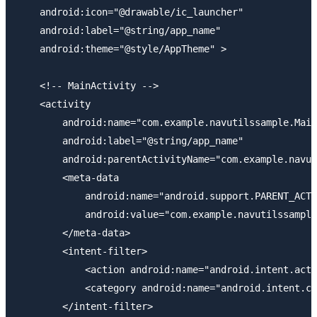
    android:icon="@drawable/ic_launcher"

    android:label="@string/app_name"

    android:theme="@style/AppTheme" >

    <!-- MainActivity -->

    <activity

        android:name="com.example.navutilssample.Main
        android:label="@string/app_name"

        android:parentActivityName="com.example.navut
        <meta-data

            android:name="android.support.PARENT_ACTI
            android:value="com.example.navutilssample
        </meta-data>

        <intent-filter>

            <action android:name="android.intent.acti
            <category android:name="android.intent.ca
        </intent-filter>
