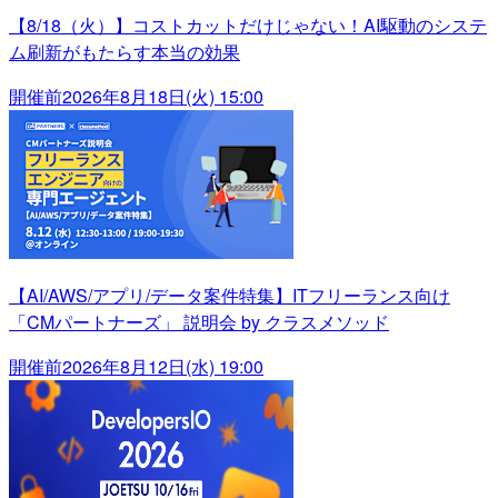
【8/18（火）】コストカットだけじゃない！AI駆動のシステ
ム刷新がもたらす本当の効果
開催前
2026年8月18日(火) 15:00
【AI/AWS/アプリ/データ案件特集】ITフリーランス向け
「CMパートナーズ」 説明会 by クラスメソッド
開催前
2026年8月12日(水) 19:00