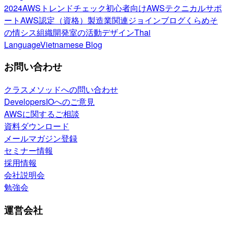
2024
AWSトレンドチェック
初心者向け
AWSテクニカルサポ
ート
AWS認定（資格）
製造業関連
ジョインブログ
くらめそ
の情シス
組織開発室の活動
デザイン
Thai
Language
Vietnamese Blog
お問い合わせ
クラスメソッドへの問い合わせ
DevelopersIOへのご意見
AWSに関するご相談
資料ダウンロード
メールマガジン登録
セミナー情報
採用情報
会社説明会
勉強会
運営会社