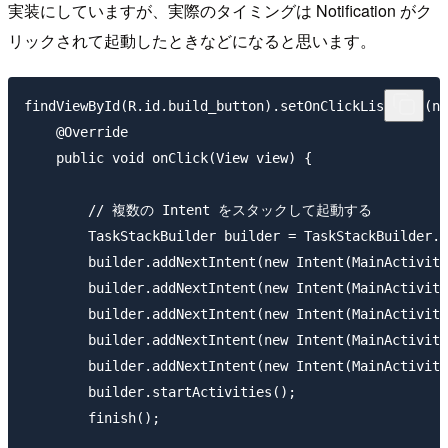
実装にしていますが、実際のタイミングは Notification がク
リックされて起動したときなどになると思います。
findViewById(R.id.build_button).setOnClickListener(ne
    @Override

    public void onClick(View view) {

        // 複数の Intent をスタックして起動する

        TaskStackBuilder builder = TaskStackBuilder.c
        builder.addNextIntent(new Intent(MainActivity
        builder.addNextIntent(new Intent(MainActivity
        builder.addNextIntent(new Intent(MainActivity
        builder.addNextIntent(new Intent(MainActivity
        builder.addNextIntent(new Intent(MainActivity
        builder.startActivities();

        finish();
