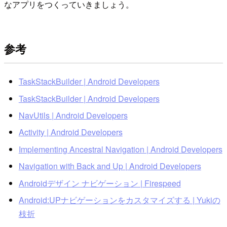
なアプリをつくっていきましょう。
参考
TaskStackBuilder | Android Developers
TaskStackBuilder | Android Developers
NavUtils | Android Developers
Activity | Android Developers
Implementing Ancestral Navigation | Android Developers
Navigation with Back and Up | Android Developers
Androidデザイン ナビゲーション | Firespeed
Android:UPナビゲーションをカスタマイズする | Yukiの
枝折