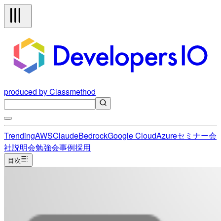
produced by Classmethod
Trending
AWS
Claude
Bedrock
Google Cloud
Azure
セミナー
会
社説明会
勉強会
事例
採用
目次