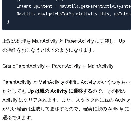
    Intent upIntent = NavUtils.getParentActivityInten
    NavUtils.navigateUpTo(MainActivity.this, upIntent
上記の処理を MainActivity と ParentActivity に実装し、Up
の操作をおこなうと以下のようになります。
GrandParentActivity ← ParentActivity ← MainActivity
ParentActivity と MainActivity の間に Activity がいくつもあっ
たとしても
Up は親の Activity に遷移する
ので、その間の
Activity はクリアされます。また、スタック内に親の Activity
がない場合は生成して遷移するので、確実に親の Activity に
遷移できます。