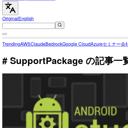
Original
English
Trending
AWS
Claude
Bedrock
Google Cloud
Azure
セミナー
会
# SupportPackage の記事一