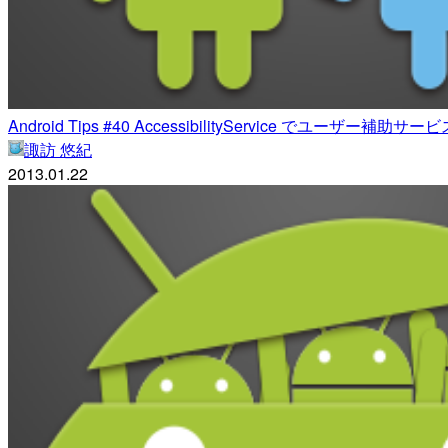
Android Tips #40 AccessibilityService でユーザー補
諏訪 悠紀
2013.01.22