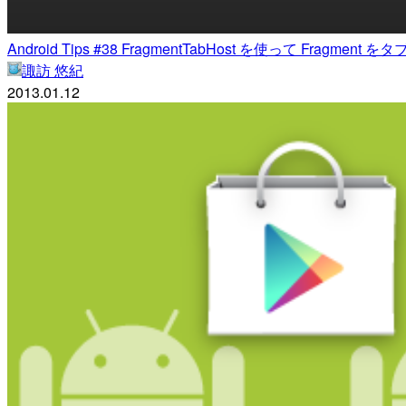
Android Tips #38 FragmentTabHost を使って Fragmen
諏訪 悠紀
2013.01.12