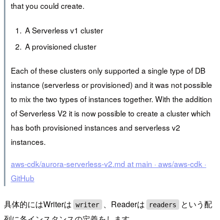
that you could create.
A Serverless v1 cluster
A provisioned cluster
Each of these clusters only supported a single type of DB
instance (serverless or provisioned) and it was not possible
to mix the two types of instances together. With the addition
of Serverless V2 it is now possible to create a cluster which
has both provisioned instances and serverless v2
instances.
aws-cdk/aurora-serverless-v2.md at main · aws/aws-cdk ·
GitHub
具体的にはWriterは
、Readerは
という配
writer
readers
列に各インスタンスの定義をします。