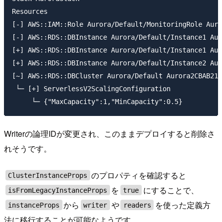
Resources

[-] AWS::IAM::Role Aurora/Default/MonitoringRole Auro
[-] AWS::RDS::DBInstance Aurora/Default/Instance1 Aur
[+] AWS::RDS::DBInstance Aurora/Default/Instance1 Aur
[+] AWS::RDS::DBInstance Aurora/Default/Instance2 Aur
[~] AWS::RDS::DBCluster Aurora/Default Aurora2CBAB212

 └─ [+] ServerlessV2ScalingConfiguration

Writerの論理IDが変更され、このままデプロイすると削除さ
れそうです。
のプロパティを確認すると
ClusterInstanceProps
を
にすることで、
isFromLegacyInstanceProps
true
から
や
を使った定義方
instanceProps
writer
readers
法に移行することが可能なようです。