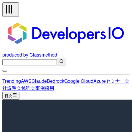
produced by Classmethod
Trending
AWS
Claude
Bedrock
Google Cloud
Azure
セミナー
会
社説明会
勉強会
事例
採用
目次