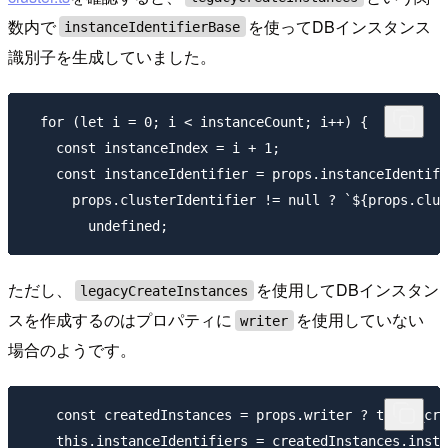
数内で
を使ってDBインスタンス
instanceIdentifierBase
識別子を生成していました。
  for (let i = 0; i < instanceCount; i++) {

    const instanceIndex = i + 1;

    const instanceIdentifier = props.instanceIdentifi
      props.clusterIdentifier != null ? `${props.clus
ただし、
を使用してDBインスタン
legacyCreateInstances
スを作成するのはプロパティに
を使用していない
writer
場合のようです。
    const createdInstances = props.writer ? this._cre
    this.instanceIdentifiers = createdInstances.insta