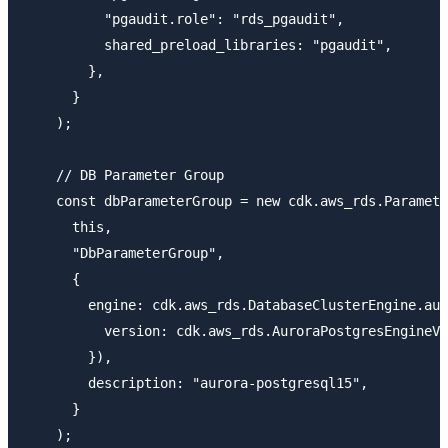
          "pgaudit.role": "rds_pgaudit",

          shared_preload_libraries: "pgaudit",

        },

      }

    );

    // DB Parameter Group

    const dbParameterGroup = new cdk.aws_rds.Paramete
      this,

      "DbParameterGroup",

      {

        engine: cdk.aws_rds.DatabaseClusterEngine.aur
          version: cdk.aws_rds.AuroraPostgresEngineVe
        }),

        description: "aurora-postgresql15",

      }

    );
