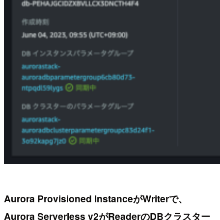
Aurora Provisioned InstanceがWriterで、
Aurora Serverless v2がReaderのDBクラスター