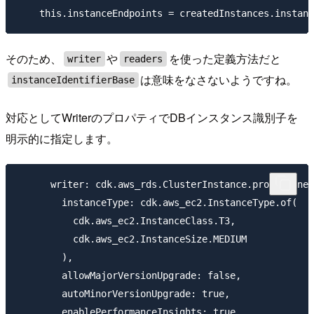
そのため、
や
を使った定義方法だと
writer
readers
は意味をなさないようですね。
instanceIdentifierBase
対応としてWriterのプロパティでDBインスタンス識別子を
明示的に指定します。
      writer: cdk.aws_rds.ClusterInstance.provisioned
        instanceType: cdk.aws_ec2.InstanceType.of(

          cdk.aws_ec2.InstanceClass.T3,

          cdk.aws_ec2.InstanceSize.MEDIUM

        ),

        allowMajorVersionUpgrade: false,

        autoMinorVersionUpgrade: true,

        enablePerformanceInsights: true,
