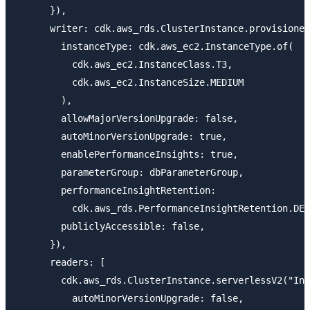
      }),

      writer: cdk.aws_rds.ClusterInstance.provisioned
        instanceType: cdk.aws_ec2.InstanceType.of(

          cdk.aws_ec2.InstanceClass.T3,

          cdk.aws_ec2.InstanceSize.MEDIUM

        ),

        allowMajorVersionUpgrade: false,

        autoMinorVersionUpgrade: true,

        enablePerformanceInsights: true,

        parameterGroup: dbParameterGroup,

        performanceInsightRetention:

          cdk.aws_rds.PerformanceInsightRetention.DEF
        publiclyAccessible: false,

      }),

      readers: [

        cdk.aws_rds.ClusterInstance.serverlessV2("Ins
          autoMinorVersionUpgrade: false,
