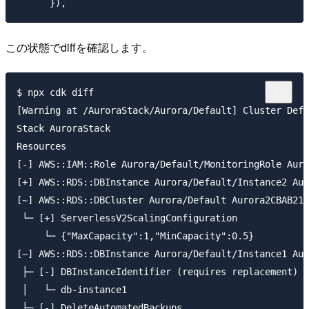
この状態でdiffを確認します。
$ npx cdk diff

[Warning at /AuroraStack/Aurora/Default] Cluster Defa
Stack AuroraStack

Resources

[-] AWS::IAM::Role Aurora/Default/MonitoringRole Auro
[+] AWS::RDS::DBInstance Aurora/Default/Instance2 Aur
[~] AWS::RDS::DBCluster Aurora/Default Aurora2CBAB212

 └─ [+] ServerlessV2ScalingConfiguration

     └─ {"MaxCapacity":1,"MinCapacity":0.5}

[~] AWS::RDS::DBInstance Aurora/Default/Instance1 Aur
 ├─ [-] DBInstanceIdentifier (requires replacement)

 │   └─ db-instance1

 ├─ [-] DeleteAutomatedBackups
