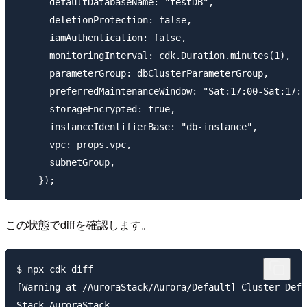
      defaultDatabaseName: "testDB",

      deletionProtection: false,

      iamAuthentication: false,

      monitoringInterval: cdk.Duration.minutes(1),

      parameterGroup: dbClusterParameterGroup,

      preferredMaintenanceWindow: "Sat:17:00-Sat:17:3
      storageEncrypted: true,

      instanceIdentifierBase: "db-instance",

      vpc: props.vpc,

      subnetGroup,

この状態でdiffを確認します。
$ npx cdk diff

[Warning at /AuroraStack/Aurora/Default] Cluster Defa
Stack AuroraStack
