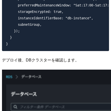
      preferredMaintenanceWindow: "Sat:17:00-Sat:17:3
      storageEncrypted: true,

      instanceIdentifierBase: "db-instance",

      subnetGroup,

    });

  }

デプロイ後、DBクラスターを確認します。