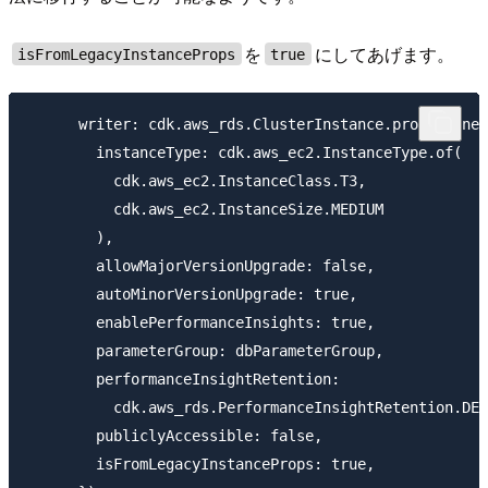
を
にしてあげます。
isFromLegacyInstanceProps
true
      writer: cdk.aws_rds.ClusterInstance.provisioned
        instanceType: cdk.aws_ec2.InstanceType.of(

          cdk.aws_ec2.InstanceClass.T3,

          cdk.aws_ec2.InstanceSize.MEDIUM

        ),

        allowMajorVersionUpgrade: false,

        autoMinorVersionUpgrade: true,

        enablePerformanceInsights: true,

        parameterGroup: dbParameterGroup,

        performanceInsightRetention:

          cdk.aws_rds.PerformanceInsightRetention.DEF
        publiclyAccessible: false,

        isFromLegacyInstanceProps: true,
