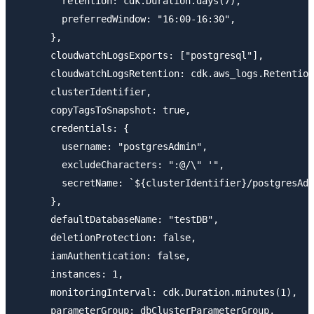
        retention: cdk.Duration.days(7),

        preferredWindow: "16:00-16:30",

      },

      cloudwatchLogsExports: ["postgresql"],

      cloudwatchLogsRetention: cdk.aws_logs.Retention
      clusterIdentifier,

      copyTagsToSnapshot: true,

      credentials: {

        username: "postgresAdmin",

        excludeCharacters: ":@/\" '",

        secretName: `${clusterIdentifier}/postgresAdm
      },

      defaultDatabaseName: "testDB",

      deletionProtection: false,

      iamAuthentication: false,

      instances: 1,

      monitoringInterval: cdk.Duration.minutes(1),

      parameterGroup: dbClusterParameterGroup,
