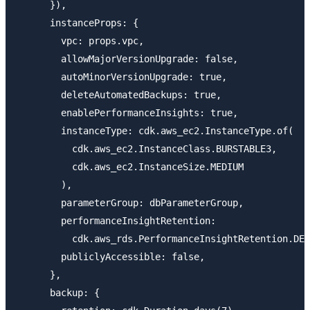
      }),

      instanceProps: {

        vpc: props.vpc,

        allowMajorVersionUpgrade: false,

        autoMinorVersionUpgrade: true,

        deleteAutomatedBackups: true,

        enablePerformanceInsights: true,

        instanceType: cdk.aws_ec2.InstanceType.of(

          cdk.aws_ec2.InstanceClass.BURSTABLE3,

          cdk.aws_ec2.InstanceSize.MEDIUM

        ),

        parameterGroup: dbParameterGroup,

        performanceInsightRetention:

          cdk.aws_rds.PerformanceInsightRetention.DEF
        publiclyAccessible: false,

      },

      backup: {
