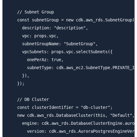
    // Subnet Group

    const subnetGroup = new cdk.aws_rds.SubnetGroup(t
      description: "description",

      vpc: props.vpc,

      subnetGroupName: "SubnetGroup",

      vpcSubnets: props.vpc.selectSubnets({

        onePerAz: true,

        subnetType: cdk.aws_ec2.SubnetType.PRIVATE_IS
      }),

    });

    // DB Cluster

    const clusterIdentifier = "db-cluster";

    new cdk.aws_rds.DatabaseCluster(this, "Default", 
      engine: cdk.aws_rds.DatabaseClusterEngine.auror
        version: cdk.aws_rds.AuroraPostgresEngineVers