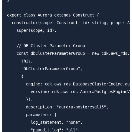
export class Aurora extends Construct {

  constructor(scope: Construct, id: string, props: Au
    super(scope, id);

    // DB Cluster Parameter Group

    const dbClusterParameterGroup = new cdk.aws_rds.P
      this,

      "DbClusterParameterGroup",

      {

        engine: cdk.aws_rds.DatabaseClusterEngine.aur
          version: cdk.aws_rds.AuroraPostgresEngineVe
        }),

        description: "aurora-postgresql15",

        parameters: {

          log_statement: "none",

          "pgaudit.log": "all",
