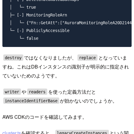
 │   └─ true

 ├─ [-] MonitoringRoleArn

 │   └─ {"Fn::GetAtt":["AuroraMonitoringRoleA20D2144"
 └─ [-] PubliclyAccessible

ではなくなりましたが、
となっていま
destroy
replace
すね。これはDBインスタンスの識別子が明示的に指定され
ていないためのようです。
や
を使った定義方法だと
writer
readers
が効かないのでしょうか。
instanceIdentifierBase
AWS CDKのコードを確認してみます。
cluster.ts
を確認すると、
という関
legacyCreateInstances