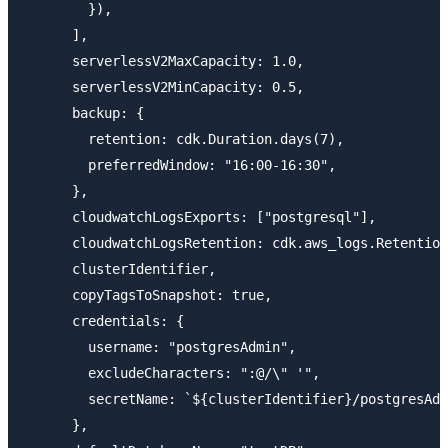
        }),

      ],

      serverlessV2MaxCapacity: 1.0,

      serverlessV2MinCapacity: 0.5,

      backup: {

        retention: cdk.Duration.days(7),

        preferredWindow: "16:00-16:30",

      },

      cloudwatchLogsExports: ["postgresql"],

      cloudwatchLogsRetention: cdk.aws_logs.Retention
      clusterIdentifier,

      copyTagsToSnapshot: true,

      credentials: {

        username: "postgresAdmin",

        excludeCharacters: ":@/\" '",

        secretName: `${clusterIdentifier}/postgresAdm
      },
