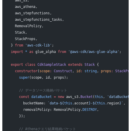
  aws_s3,
  aws_athena,
  aws_stepfunctions,
  aws_stepfunctions_tasks,
  RemovalPolicy,
  Stack,
  StackProps,
} 
from
 'aws-cdk-lib'
;
import
 *
 as
 glue_alpha 
from
 '@aws-cdk/aws-glue-alpha'
;
export
 class
 CdkSampleStack
 extends
 Stack
 {
  constructor
(
scope
:
 Construct
, 
id
:
 string
, 
props
:
 StackPr
    super
(scope, id, props);
    // データソース格納バケット
    const
 dataBucket
 =
 new
 aws_s3.
Bucket
(
this
, 
'dataBucket
      bucketName: 
`data-${
this
.
account
}-${
this
.
region
}`
,
      removalPolicy: RemovalPolicy.
DESTROY
,
    });
    // Athenaクエリ結果格納バケット