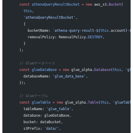
    const
 athenaQueryResultBucket
 =
 new
 aws_s3.
Bucket
(
      this
,
      'athenaQueryResultBucket'
,
      {
        bucketName: 
`athena-query-result-${
this
.
account
}-$
        removalPolicy: RemovalPolicy.
DESTROY
,
      }
    );
    // Glueデータベース
    const
 glueDataBase
 =
 new
 glue_alpha.
Database
(
this
, 
'gl
      databaseName: 
'glue_data_base'
,
    });
    // Glueテーブル
    const
 glueTable
 =
 new
 glue_alpha.
Table
(
this
, 
'glueTabl
      tableName: 
'glue_table'
,
      database: glueDataBase,
      bucket: dataBucket,
      s3Prefix: 
'data/'
,