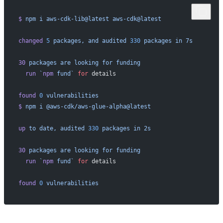
$
 npm
 i
 aws-cdk-lib@latest
 aws-cdk@latest
changed
 5
 packages,
 and
 audited
 330
 packages
 in
 7s
30
 packages
 are
 looking
 for
 funding
  run
 `
npm
 fund`
 for
 details
found
 0
 vulnerabilities
$
 npm
 i
 @aws-cdk/aws-glue-alpha@latest
up
 to
 date,
 audited
 330
 packages
 in
 2s
30
 packages
 are
 looking
 for
 funding
  run
 `
npm
 fund`
 for
 details
found
 0
 vulnerabilities