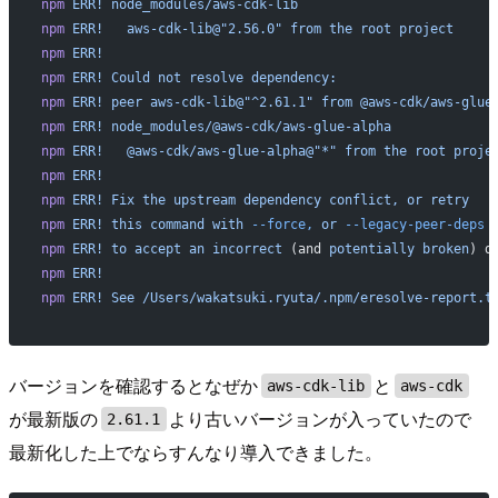
npm
 ERR!
 node_modules/aws-cdk-lib
npm
 ERR!
   aws-cdk-lib@"2.56.0"
 from
 the
 root
 project
npm
 ERR!
npm
 ERR!
 Could
 not
 resolve
 dependency:
npm
 ERR!
 peer
 aws-cdk-lib@"^2.61.1"
 from
 @aws-cdk/aws-glue
npm
 ERR!
 node_modules/@aws-cdk/aws-glue-alpha
npm
 ERR!
   @aws-cdk/aws-glue-alpha@"*"
 from
 the
 root
 proje
npm
 ERR!
npm
 ERR!
 Fix
 the
 upstream
 dependency
 conflict,
 or
 retry
npm
 ERR!
 this
 command
 with
 --force,
 or
 --legacy-peer-deps
npm
 ERR!
 to
 accept
 an
 incorrect
 (and 
potentially
 broken
) d
npm
 ERR!
npm
 ERR!
 See
 /Users/wakatsuki.ryuta/.npm/eresolve-report.t
バージョンを確認するとなぜか
と
aws-cdk-lib
aws-cdk
が最新版の
より古いバージョンが入っていたので
2.61.1
最新化した上でならすんなり導入できました。