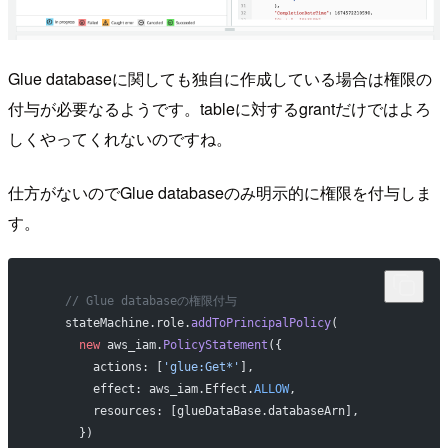
Glue databaseに関しても独自に作成している場合は権限の
付与が必要なるようです。tableに対するgrantだけではよろ
しくやってくれないのですね。
仕方がないのでGlue databaseのみ明示的に権限を付与しま
す。
    // Glue databaseの権限付与
    stateMachine.role.
addToPrincipalPolicy
(
      new
 aws_iam.
PolicyStatement
({
        actions: [
'glue:Get*'
],
        effect: aws_iam.Effect.
ALLOW
,
        resources: [glueDataBase.databaseArn],
      })