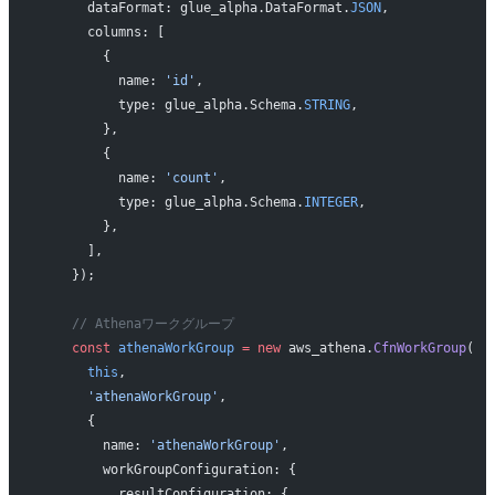
      dataFormat: glue_alpha.DataFormat.
JSON
,
      columns: [
        {
          name: 
'id'
,
          type: glue_alpha.Schema.
STRING
,
        },
        {
          name: 
'count'
,
          type: glue_alpha.Schema.
INTEGER
,
        },
      ],
    });
    // Athenaワークグループ
    const
 athenaWorkGroup
 =
 new
 aws_athena.
CfnWorkGroup
(
      this
,
      'athenaWorkGroup'
,
      {
        name: 
'athenaWorkGroup'
,
        workGroupConfiguration: {
          resultConfiguration: {