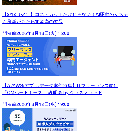
【8/18（火）】コストカットだけじゃない！AI駆動のシステ
ム刷新がもたらす本当の効果
開催前
2026年8月18日(火) 15:00
【AI/AWS/アプリ/データ案件特集】ITフリーランス向け
「CMパートナーズ」 説明会 by クラスメソッド
開催前
2026年8月12日(水) 19:00