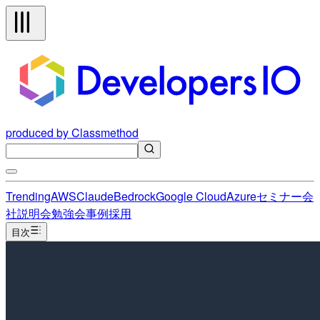
produced by Classmethod
Trending
AWS
Claude
Bedrock
Google Cloud
Azure
セミナー
会
社説明会
勉強会
事例
採用
目次