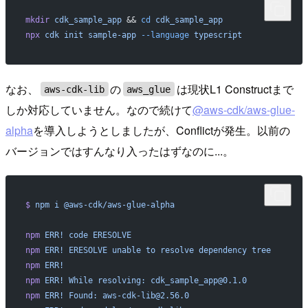
mkdir
 cdk_sample_app
 && 
cd
 cdk_sample_app
npx
 cdk
 init
 sample-app
 --language
 typescript
なお、
の
は現状L1 Constructまで
aws-cdk-lib
aws_glue
しか対応していません。なので続けて
@aws-cdk/aws-glue-
alpha
を導入しようとしましたが、Conflictが発生。以前の
バージョンではすんなり入ったはずなのに...。
$
 npm
 i
 @aws-cdk/aws-glue-alpha
npm
 ERR!
 code
 ERESOLVE
npm
 ERR!
 ERESOLVE
 unable
 to
 resolve
 dependency
 tree
npm
 ERR!
npm
 ERR!
 While
 resolving:
 cdk_sample_app@0.1.0
npm
 ERR!
 Found:
 aws-cdk-lib@2.56.0