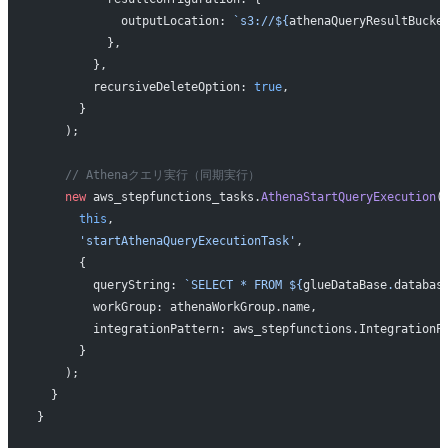
            outputLocation: 
`s3://${
athenaQueryResultBucke
          },
        },
        recursiveDeleteOption: 
true
,
      }
    );
    // Athenaクエリ実行（同期実行）
    new
 aws_stepfunctions_tasks.
AthenaStartQueryExecution
(
      this
,
      'startAthenaQueryExecutionTask'
,
      {
        queryString: 
`SELECT * FROM ${
glueDataBase
.
databas
        workGroup: athenaWorkGroup.name,
        integrationPattern: aws_stepfunctions.IntegrationP
      }
    );
  }
}