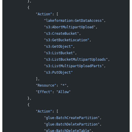
        },
        {
            "Action"
: [
                "lakeformation:GetDataAccess"
,
                "s3:AbortMultipartUpload"
,
                "s3:CreateBucket"
,
                "s3:GetBucketLocation"
,
                "s3:GetObject"
,
                "s3:ListBucket"
,
                "s3:ListBucketMultipartUploads"
,
                "s3:ListMultipartUploadParts"
,
                "s3:PutObject"
            ],
            "Resource"
: 
"*"
,
            "Effect"
: 
"Allow"
        },
        {
            "Action"
: [
                "glue:BatchCreatePartition"
,
                "glue:BatchDeletePartition"
,
                "glue:BatchDeleteTable"
,