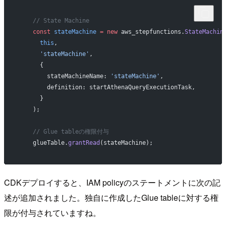
    // State Machine
    const
 stateMachine
 =
 new
 aws_stepfunctions.
StateMachin
      this
,
      'stateMachine'
,
      {
        stateMachineName: 
'stateMachine'
,
        definition: startAthenaQueryExecutionTask,
      }
    );
    // Glue tableの権限付与
    glueTable.
grantRead
(stateMachine);
CDKデプロイすると、IAM policyのステートメントに次の記
述が追加されました。独自に作成したGlue tableに対する権
限が付与されていますね。