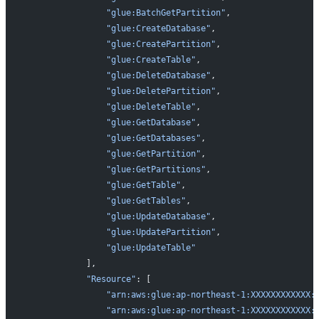
                "glue:BatchGetPartition"
,
                "glue:CreateDatabase"
,
                "glue:CreatePartition"
,
                "glue:CreateTable"
,
                "glue:DeleteDatabase"
,
                "glue:DeletePartition"
,
                "glue:DeleteTable"
,
                "glue:GetDatabase"
,
                "glue:GetDatabases"
,
                "glue:GetPartition"
,
                "glue:GetPartitions"
,
                "glue:GetTable"
,
                "glue:GetTables"
,
                "glue:UpdateDatabase"
,
                "glue:UpdatePartition"
,
                "glue:UpdateTable"
            ],
            "Resource"
: [
                "arn:aws:glue:ap-northeast-1:XXXXXXXXXXXX:
                "arn:aws:glue:ap-northeast-1:XXXXXXXXXXXX: