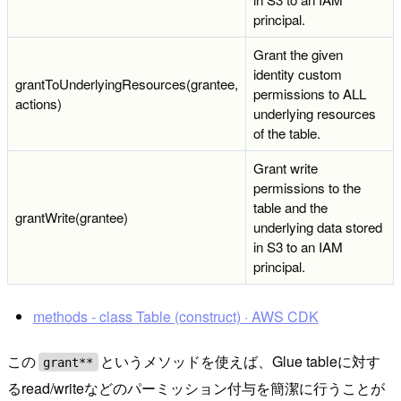
principal.
Grant the given
identity custom
grantToUnderlyingResources(grantee,
permissions to ALL
actions)
underlying resources
of the table.
Grant write
permissions to the
table and the
grantWrite(grantee)
underlying data stored
in S3 to an IAM
principal.
methods - class Table (construct) · AWS CDK
この
というメソッドを使えば、Glue tableに対す
grant**
るread/writeなどのパーミッション付与を簡潔に行うことが