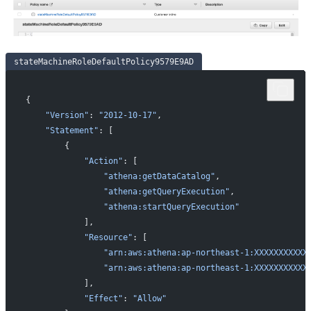
stateMachineRoleDefaultPolicy9579E9AD
{
    "Version"
: 
"2012-10-17"
,
    "Statement"
: [
        {
            "Action"
: [
                "athena:getDataCatalog"
,
                "athena:getQueryExecution"
,
                "athena:startQueryExecution"
            ],
            "Resource"
: [
                "arn:aws:athena:ap-northeast-1:XXXXXXXXXXX
                "arn:aws:athena:ap-northeast-1:XXXXXXXXXXX
            ],
            "Effect"
: 
"Allow"