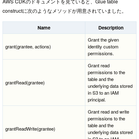
AWS CDKのドキュメントを見ていると、Glue table
constructに次のようなメソッドが用意されていました。
Name
Description
Grant the given
grant(grantee, actions)
identity custom
permissions.
Grant read
permissions to the
table and the
grantRead(grantee)
underlying data stored
in S3 to an IAM
principal.
Grant read and write
permissions to the
table and the
grantReadWrite(grantee)
underlying data stored
in S3 to an IAM