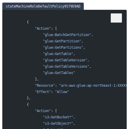
stateMachineRoleDefaultPolicy9579E9AD
        {
            "Action"
: [
                "glue:BatchGetPartition"
,
                "glue:GetPartition"
,
                "glue:GetPartitions"
,
                "glue:GetTable"
,
                "glue:GetTableVersion"
,
                "glue:GetTableVersions"
,
                "glue:GetTables"
            ],
            "Resource"
: 
"arn:aws:glue:ap-northeast-1:XXXXX
            "Effect"
: 
"Allow"
        },
        {
            "Action"
: [
                "s3:GetBucket*"
,
                "s3:GetObject*"
,