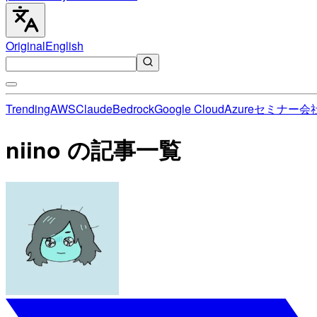
Original
English
Trending
AWS
Claude
Bedrock
Google Cloud
Azure
セミナー
会
niino の記事一覧