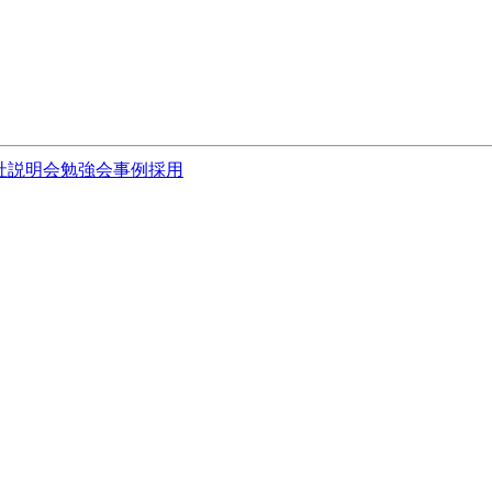
社説明会
勉強会
事例
採用