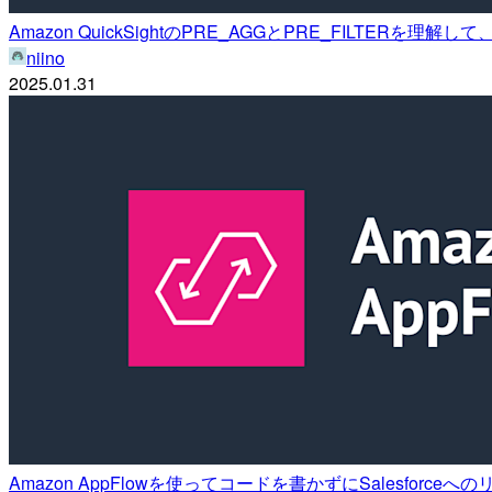
Amazon QuickSightのPRE_AGGとPRE_FILTER
niino
2025.01.31
Amazon AppFlowを使ってコードを書かずにSalesforce