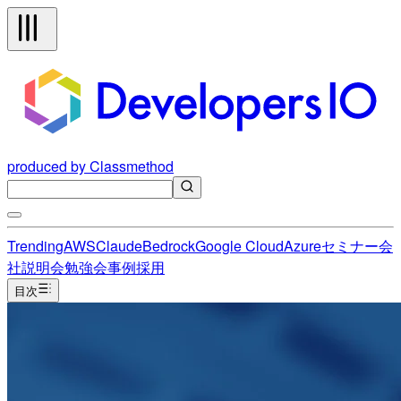
produced by Classmethod
Trending
AWS
Claude
Bedrock
Google Cloud
Azure
セミナー
会
社説明会
勉強会
事例
採用
目次