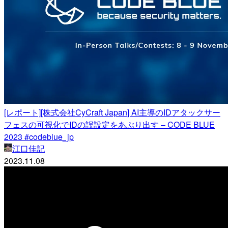
[レポート][株式会社CyCraft Japan] AI主導のIDアタックサー
フェスの可視化でIDの誤設定をあぶり出す – CODE BLUE
2023 #codeblue_jp
江口佳記
2023.11.08