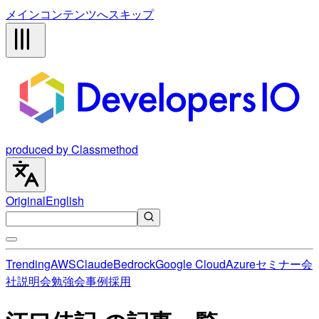
メインコンテンツへスキップ
produced by Classmethod
Original
English
Trending
AWS
Claude
Bedrock
Google Cloud
Azure
セミナー
会
社説明会
勉強会
事例
採用