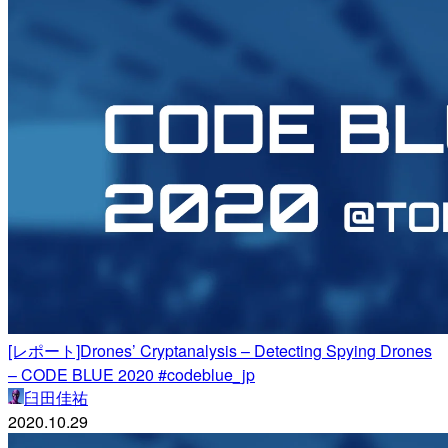
[レポート]Drones’ Cryptanalysis – Detecting Spying Drones
– CODE BLUE 2020 #codeblue_jp
臼田佳祐
2020.10.29