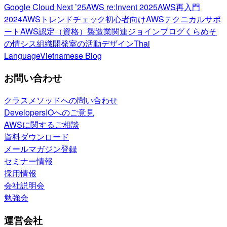
Google Cloud Next ’25
AWS re:Invent 2025
AWS再入門
2024
AWSトレンドチェック
初心者向け
AWSテクニカルサポ
ート
AWS認定（資格）
製造業関連
ジョインブログ
くらめそ
の情シス
組織開発室の活動
デザイン
Thai
Language
Vietnamese Blog
お問い合わせ
クラスメソッドへの問い合わせ
DevelopersIOへのご意見
AWSに関するご相談
資料ダウンロード
メールマガジン登録
セミナー情報
採用情報
会社説明会
勉強会
運営会社