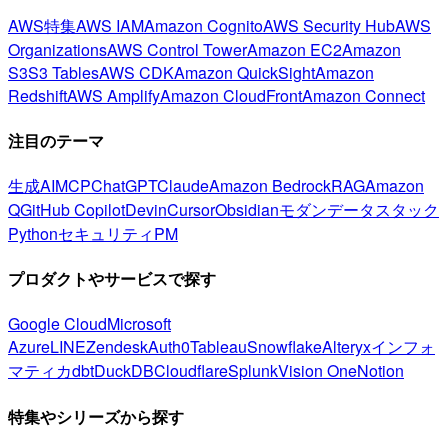
AWS特集
AWS IAM
Amazon Cognito
AWS Security Hub
AWS
Organizations
AWS Control Tower
Amazon EC2
Amazon
S3
S3 Tables
AWS CDK
Amazon QuickSight
Amazon
Redshift
AWS Amplify
Amazon CloudFront
Amazon Connect
注目のテーマ
生成AI
MCP
ChatGPT
Claude
Amazon Bedrock
RAG
Amazon
Q
GitHub Copilot
Devin
Cursor
Obsidian
モダンデータスタック
Python
セキュリティ
PM
プロダクトやサービスで探す
Google Cloud
Microsoft
Azure
LINE
Zendesk
Auth0
Tableau
Snowflake
Alteryx
インフォ
マティカ
dbt
DuckDB
Cloudflare
Splunk
Vision One
Notion
特集やシリーズから探す