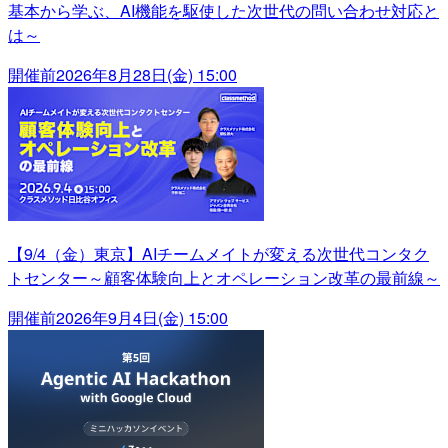
基本から学ぶ、AI機能を駆使した次世代の問い合わせ対応と
は～
開催前
2026年8月28日(金) 15:00
【9/4（金）東京】AIチームメイトが変える次世代コンタク
トセンター～顧客体験向上とオペレーション改革の最前線～
開催前
2026年9月4日(金) 15:00