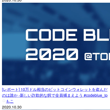
[レポート] 10万ドル相当のビットコインウォレットを盗んだ
のは誰か -新しい詐欺的な餌で全員捕まえよう #codeblue_jp
もこ
2020.10.30