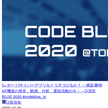
[レポート]サイバーデブリをどう片づけるか？ ～感染/脆弱
IoT機器の発見、観測、分析、通知活動の今～ – CODE
BLUE 2020 #codeblue_jp
臼田佳祐
2020.10.30