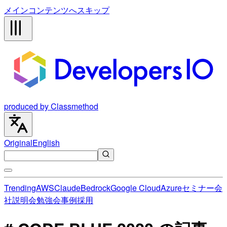
メインコンテンツへスキップ
produced by Classmethod
Original
English
Trending
AWS
Claude
Bedrock
Google Cloud
Azure
セミナー
会
社説明会
勉強会
事例
採用