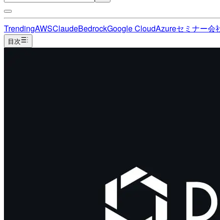
Trending
AWS
Claude
Bedrock
Google Cloud
Azure
セミナー
会
目次