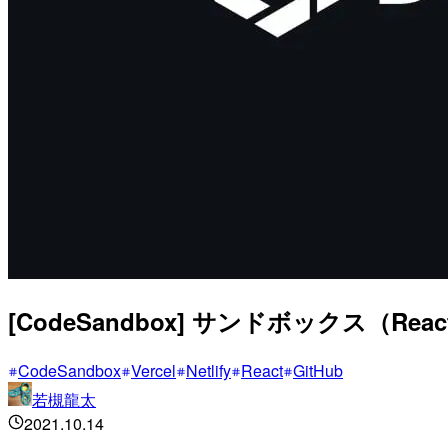
[CodeSandbox] サンドボックス
CodeSandbox
Vercel
Netlify
React
GitHub
若槻龍太
2021.10.14