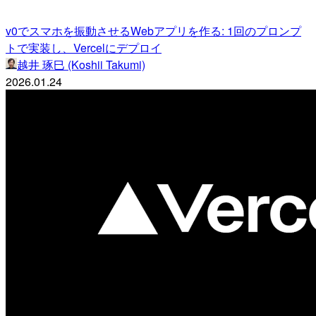
v0でスマホを振動させるWebアプリを作る: 1回のプロンプ
トで実装し、Vercelにデプロイ
越井 琢巳 (Koshii Takumi)
2026.01.24