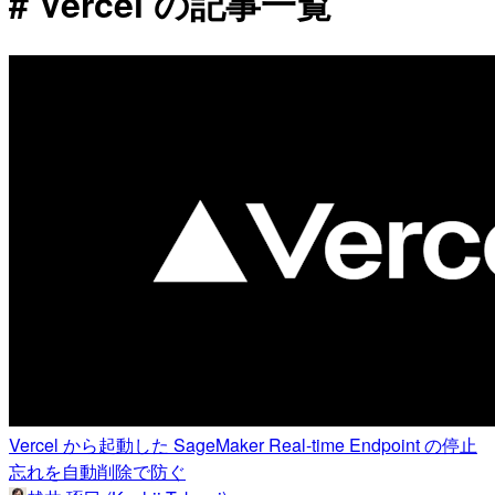
# Vercel の記事一覧
Vercel から起動した SageMaker Real-time Endpoint の停止
忘れを自動削除で防ぐ