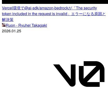
Vercel環境で@ai-sdk/amazon-bedrockが「The security
token included in the request is invalid」エラーになる原因と
解決策
Ruon - Ryuhei Takagaki
2026.01.25