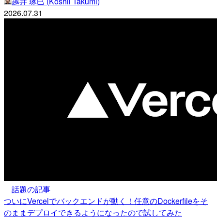
越井 琢巳 (Koshii Takumi)
2026.07.31
話題の記事
ついにVercelでバックエンドが動く！任意のDockerfileをそ
のままデプロイできるようになったので試してみた