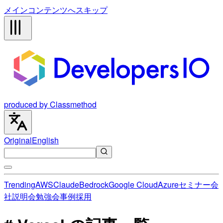
メインコンテンツへスキップ
produced by Classmethod
Original
English
Trending
AWS
Claude
Bedrock
Google Cloud
Azure
セミナー
会
社説明会
勉強会
事例
採用