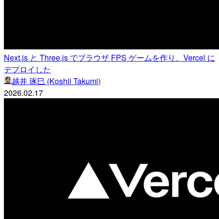
Next.js と Three.js でブラウザ FPS ゲームを作り、Vercel に
デプロイした
越井 琢巳 (Koshii Takumi)
2026.02.17