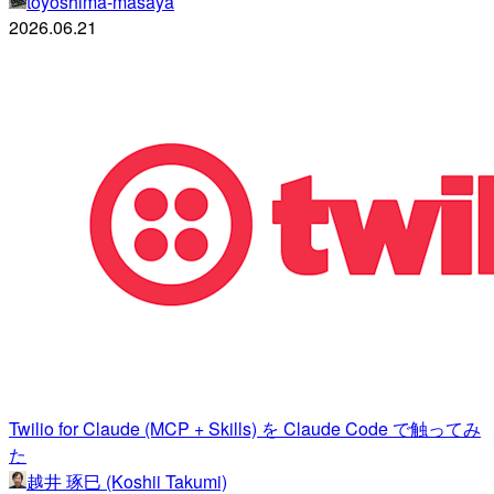
toyoshima-masaya
2026.06.21
Twilio for Claude (MCP + Skills) を Claude Code で触ってみ
た
越井 琢巳 (Koshii Takumi)