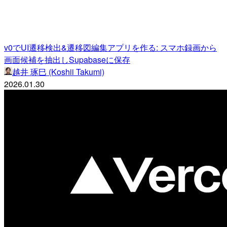
v0でUI遷移検出&遷移図編集アプリを作る: スマホ録画から
画面候補を抽出しSupabaseに保存
越井 琢巳 (Koshii Takumi)
2026.01.30