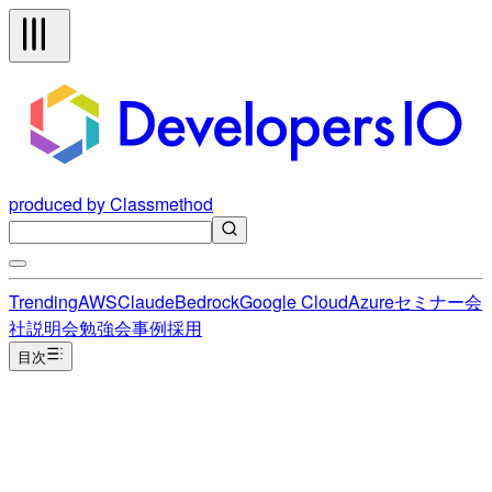
produced by Classmethod
Trending
AWS
Claude
Bedrock
Google Cloud
Azure
セミナー
会
社説明会
勉強会
事例
採用
目次