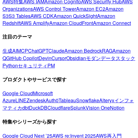
AWS特集
AWS IAM
Amazon Cognito
AWS Security Hub
AWS
Organizations
AWS Control Tower
Amazon EC2
Amazon
S3
S3 Tables
AWS CDK
Amazon QuickSight
Amazon
Redshift
AWS Amplify
Amazon CloudFront
Amazon Connect
注目のテーマ
生成AI
MCP
ChatGPT
Claude
Amazon Bedrock
RAG
Amazon
Q
GitHub Copilot
Devin
Cursor
Obsidian
モダンデータスタック
Python
セキュリティ
PM
プロダクトやサービスで探す
Google Cloud
Microsoft
Azure
LINE
Zendesk
Auth0
Tableau
Snowflake
Alteryx
インフォ
マティカ
dbt
DuckDB
Cloudflare
Splunk
Vision One
Notion
特集やシリーズから探す
Google Cloud Next ’25
AWS re:Invent 2025
AWS再入門