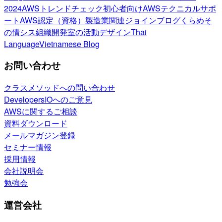
2024
AWSトレンドチェック
初心者向け
AWSテクニカルサポ
ート
AWS認定（資格）
製造業関連
ジョインブログ
くらめそ
の情シス
組織開発室の活動
デザイン
Thai
Language
Vietnamese Blog
お問い合わせ
クラスメソッドへの問い合わせ
DevelopersIOへのご意見
AWSに関するご相談
資料ダウンロード
メールマガジン登録
セミナー情報
採用情報
会社説明会
勉強会
運営会社