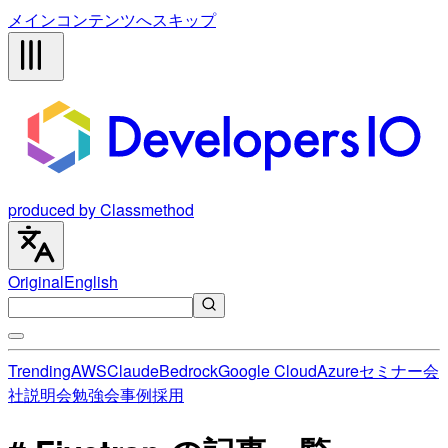
メインコンテンツへスキップ
produced by Classmethod
Original
English
Trending
AWS
Claude
Bedrock
Google Cloud
Azure
セミナー
会
社説明会
勉強会
事例
採用