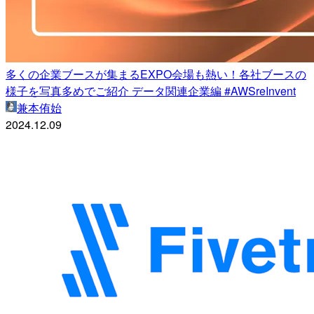
多くの企業ブースが集まるEXPO会場も熱い！各社ブースの
様子を写真多めでご紹介 データ関連企業編 #AWSreInvent
兼本侑始
2024.12.09