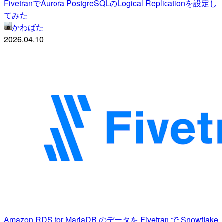
FivetranでAurora PostgreSQLのLogical Replicationを設定し
てみた
かわばた
2026.04.10
Amazon RDS for MariaDB のデータを Fivetran で Snowflake