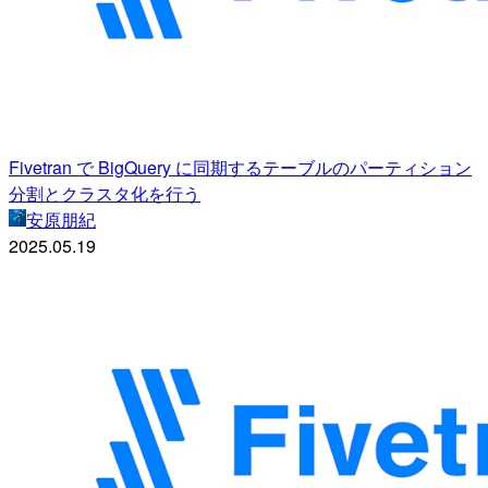
Fivetran で BigQuery に同期するテーブルのパーティション
分割とクラスタ化を行う
安原朋紀
2025.05.19