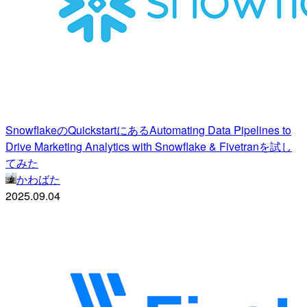
SnowflakeのQuickstartにあるAutomating Data Pipelines to
Drive Marketing Analytics with Snowflake & Fivetranを試し
てみた
かわばた
2025.09.04