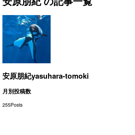
安原朋紀 の記事一覧
安原朋紀
yasuhara-tomoki
月別投稿数
255
Posts