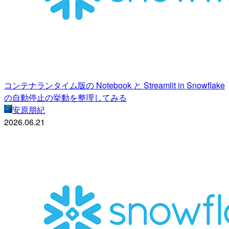
コンテナランタイム版の Notebook と Streamlit in Snowflake
の自動停止の挙動を整理してみる
安原朋紀
2026.06.21