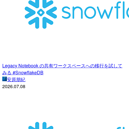
Legacy Notebook の共有ワークスペースへの移行を試して
みる #SnowflakeDB
安原朋紀
2026.07.08