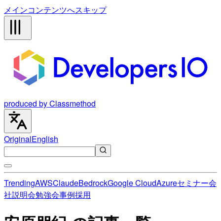
メインコンテンツへスキップ
produced by Classmethod
Original
English
Trending
AWS
Claude
Bedrock
Google Cloud
Azure
セミナー
会
社説明会
勉強会
事例
採用