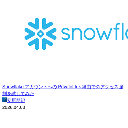
Snowflake アカウントへの PrivateLink 経由でのアクセス強
制を試してみた
安原朋紀
2026.04.03