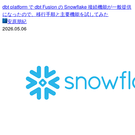
dbt platform で dbt Fusion の Snowflake 接続機能が一般提供
になったので、移行手順と主要機能を試してみた
安原朋紀
2026.05.06