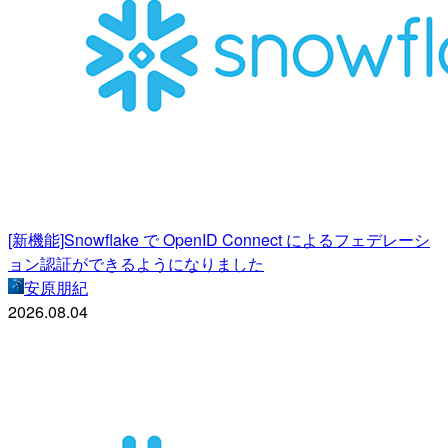
[新機能]Snowflake で OpenID Connect によるフェデレーシ
ョン認証ができるようになりました
安原朋紀
2026.08.04