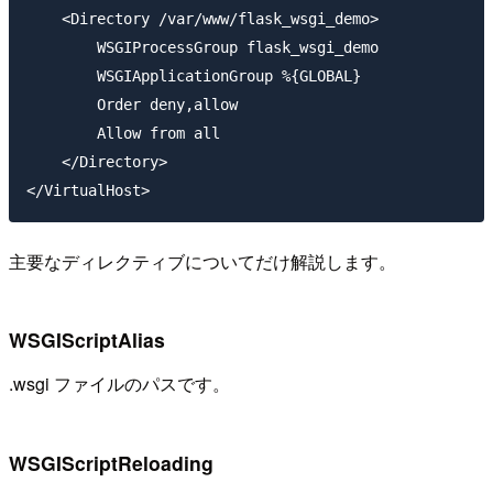
    <Directory /var/www/flask_wsgi_demo>

        WSGIProcessGroup flask_wsgi_demo

        WSGIApplicationGroup %{GLOBAL}

        Order deny,allow

        Allow from all

    </Directory>

主要なディレクティブについてだけ解説します。
WSGIScriptAlias
.wsgi ファイルのパスです。
WSGIScriptReloading