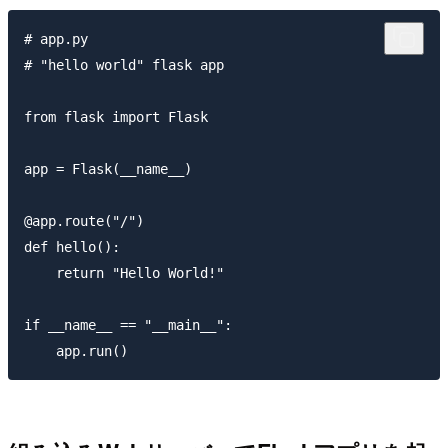
# app.py

# "hello world" flask app

from flask import Flask

app = Flask(__name__)

@app.route("/")

def hello():

    return "Hello World!"

if __name__ == "__main__":
