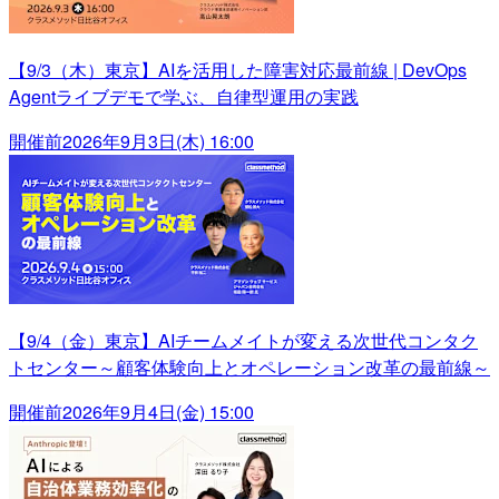
【9/3（木）東京】AIを活用した障害対応最前線 | DevOps
Agentライブデモで学ぶ、自律型運用の実践
開催前
2026年9月3日(木) 16:00
【9/4（金）東京】AIチームメイトが変える次世代コンタク
トセンター～顧客体験向上とオペレーション改革の最前線～
開催前
2026年9月4日(金) 15:00