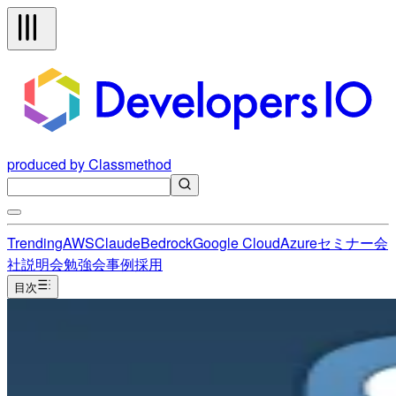
produced by Classmethod
Trending
AWS
Claude
Bedrock
Google Cloud
Azure
セミナー
会
社説明会
勉強会
事例
採用
目次