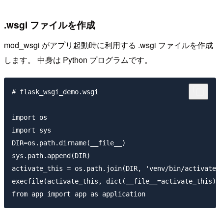
.wsgi ファイルを作成
mod_wsgi がアプリ起動時に利用する .wsgi ファイルを作成
します。 中身は Python プログラムです。
# flask_wsgi_demo.wsgi

import os

import sys

DIR=os.path.dirname(__file__)

sys.path.append(DIR)

activate_this = os.path.join(DIR, 'venv/bin/activate_
execfile(activate_this, dict(__file__=activate_this))
