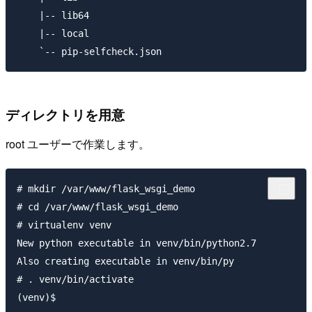
    |-- lib64

    |-- local

ディレクトリを用意
root ユーザーで作業します。
# mkdir /var/www/flask_wsgi_demo

# cd /var/www/flask_wsgi_demo

# virtualenv venv

New python executable in venv/bin/python2.7

Also creating executable in venv/bin/py

# . venv/bin/activate
