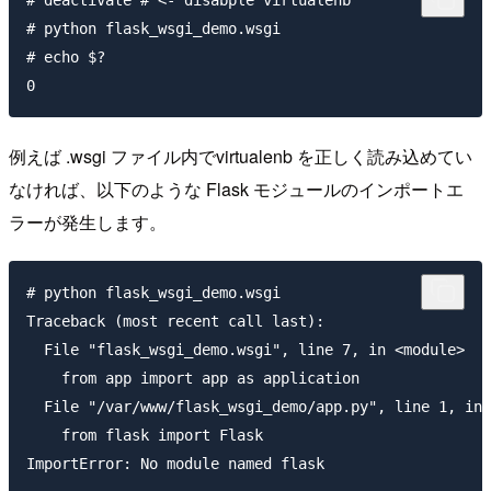
# python flask_wsgi_demo.wsgi

# echo $?

例えば .wsgi ファイル内でvirtualenb を正しく読み込めてい
なければ、以下のような Flask モジュールのインポートエ
ラーが発生します。
# python flask_wsgi_demo.wsgi

Traceback (most recent call last):

  File "flask_wsgi_demo.wsgi", line 7, in <module>

    from app import app as application

  File "/var/www/flask_wsgi_demo/app.py", line 1, in 
    from flask import Flask
