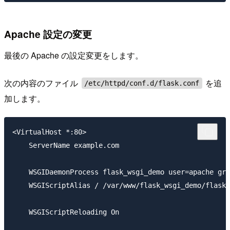
Apache 設定の変更
最後の Apache の設定変更をします。
次の内容のファイル
を追
/etc/httpd/conf.d/flask.conf
加します。
<VirtualHost *:80>

    ServerName example.com

    WSGIDaemonProcess flask_wsgi_demo user=apache gro
    WSGIScriptAlias / /var/www/flask_wsgi_demo/flask_
    WSGIScriptReloading On
