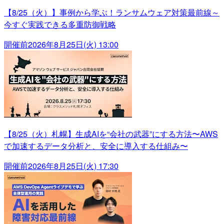
【8/25（火）】事例から学ぶ！ランサムウェア対策最前線～
今すぐ実践できる多重防御戦略
開催前
2026年8月25日(火) 13:00
【8/25（火）札幌】生成AIを“会社の武器”にする方法〜AWS
で加速するデータ分析と、安全に導入する仕組み〜
開催前
2026年8月25日(火) 17:30